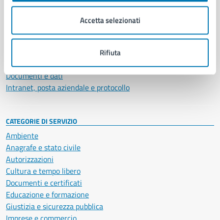
Organi di governo
Municipalità
Accetta selezionati
Uffici
Enti e fondazioni
Politici
Rifiuta
Personale amministrativo
Documenti e dati
Intranet, posta aziendale e protocollo
CATEGORIE DI SERVIZIO
Ambiente
Anagrafe e stato civile
Autorizzazioni
Cultura e tempo libero
Documenti e certificati
Educazione e formazione
Giustizia e sicurezza pubblica
Imprese e commercio