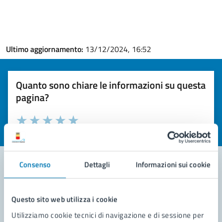
Ultimo aggiornamento:
13/12/2024, 16:52
Quanto sono chiare le informazioni su questa
pagina?
Valuta la chiarezza delle informazioni (da 1 a 5 stelle)
Seleziona il numero di stelle per valutare la chiarezza delle i
Valuta 1 stelle su 5
Valuta 2 stelle su 5
Valuta 3 stelle su 5
Valuta 4 stelle su 5
Valuta 5 stelle su 5
Consenso
Dettagli
Informazioni sui cookie
Contatta il comune
Questo sito web utilizza i cookie
Leggi le domande frequenti
Utilizziamo cookie tecnici di navigazione e di sessione per