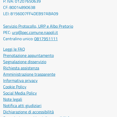
P. IVA: 01207650639
CF: 80014890638
LEI: 8156007FF4DEB97ABA09
Servizio Protocollo, URP e Albo Pretorio
PEC:
urp@pec.comune.napoli.it
Centralino unico:
0817951111
Leggi le FAQ
Prenotazione appuntamento
Segnalazione disservizio
Richiesta assistenza
Amministrazione trasparente
Informativa privacy
Cookie Policy
Social Media Policy
Note legali
Notifica atti giudiziari
Dichiarazione di accessibilità