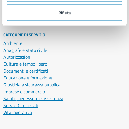
Personale amministrativo
Documenti e dati
Rifiuta
Intranet, posta aziendale e protocollo
CATEGORIE DI SERVIZIO
Ambiente
Anagrafe e stato civile
Autorizzazioni
Cultura e tempo libero
Documenti e certificati
Educazione e formazione
Giustizia e sicurezza pubblica
Imprese e commercio
Salute, benessere e assistenza
Servizi Cimiteriali
Vita lavorativa