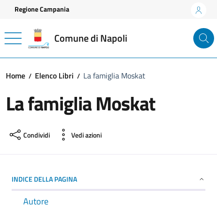
Vai ai contenuti
Vai al footer
Regione Campania
Comune di Napoli
Home
Elenco Libri
La famiglia Moskat
La famiglia Moskat
Condividi
Vedi azioni
INDICE DELLA PAGINA
Autore