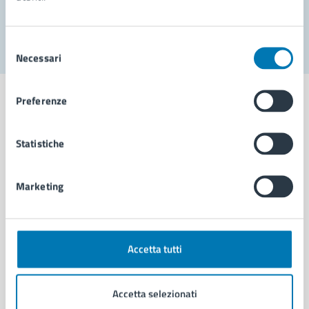
Segnala disservizio
Selezione
Necessari
del
consenso
Preferenze
Statistiche
Comune di Napoli
Marketing
AMMINISTRAZIONE
Aree amministrative
Organi di governo
Municipalità
Accetta tutti
Uffici
Enti e fondazioni
Accetta selezionati
Politici