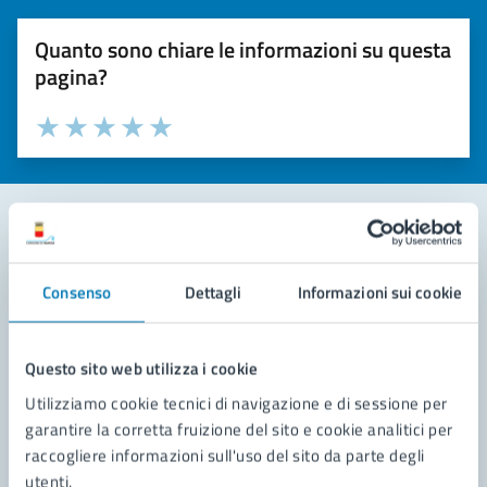
Quanto sono chiare le informazioni su questa
pagina?
Valuta la chiarezza delle informazioni (da 1 a 5 stelle)
Seleziona il numero di stelle per valutare la chiarezza delle i
Valuta 1 stelle su 5
Valuta 2 stelle su 5
Valuta 3 stelle su 5
Valuta 4 stelle su 5
Valuta 5 stelle su 5
Contatta il comune
Consenso
Dettagli
Informazioni sui cookie
Leggi le domande frequenti
Richiedi assistenza
Questo sito web utilizza i cookie
Utilizziamo cookie tecnici di navigazione e di sessione per
Prenota appuntamento
garantire la corretta fruizione del sito e cookie analitici per
raccogliere informazioni sull'uso del sito da parte degli
Problemi in città
utenti.