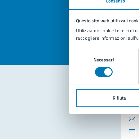
Consenso
Quan
pagi
Questo sito web utilizza i cook
Valuta la
Selezi
Utilizziamo cookie tecnici di n
Valuta 
Val
raccogliere informazioni sull'u
Selezione
Necessari
del
consenso
Con
Rifiuta