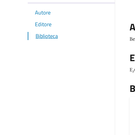
Autore
A
Editore
Biblioteca
Be
E
E
B