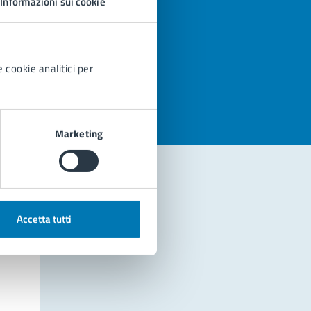
Informazioni sui cookie
azioni
 cookie analitici per
Marketing
Accetta tutti