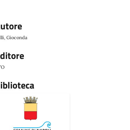
utore
lli, Gioconda
ditore
/O
iblioteca