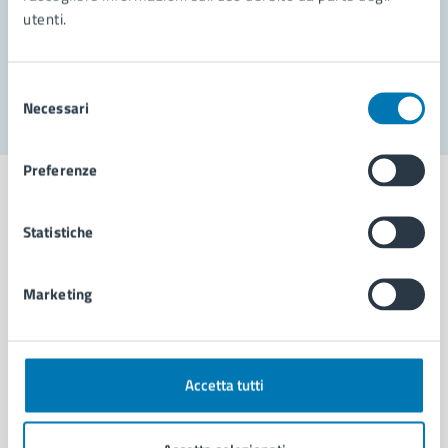
utenti.
Problemi in città
Segnala disservizio
Selezione
Necessari
del
consenso
Preferenze
Statistiche
Comune di Napoli
Marketing
AMMINISTRAZIONE
Aree amministrative
Organi di governo
Accetta tutti
Municipalità
Uffici