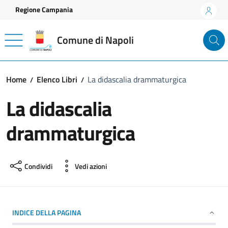
Vai ai contenuti
Vai al footer
Regione Campania
Comune di Napoli
Home
Elenco Libri
La didascalia drammaturgica
La didascalia
drammaturgica
Condividi
Vedi azioni
INDICE DELLA PAGINA