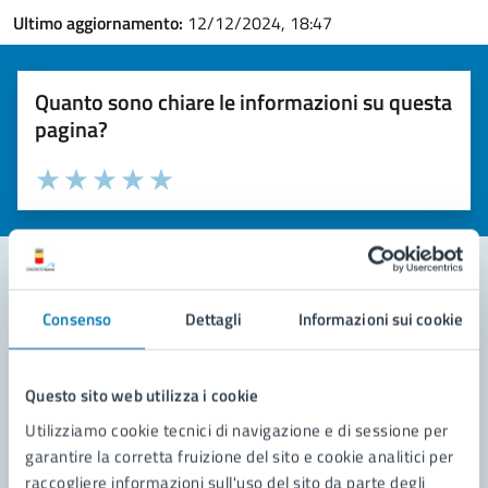
Ultimo aggiornamento:
12/12/2024, 18:47
Quanto sono chiare le informazioni su questa
pagina?
Valuta la chiarezza delle informazioni (da 1 a 5 stelle)
Seleziona il numero di stelle per valutare la chiarezza delle i
Valuta 1 stelle su 5
Valuta 2 stelle su 5
Valuta 3 stelle su 5
Valuta 4 stelle su 5
Valuta 5 stelle su 5
Consenso
Dettagli
Informazioni sui cookie
Contatta il comune
Leggi le domande frequenti
Questo sito web utilizza i cookie
Richiedi assistenza
Utilizziamo cookie tecnici di navigazione e di sessione per
garantire la corretta fruizione del sito e cookie analitici per
Prenota appuntamento
raccogliere informazioni sull'uso del sito da parte degli