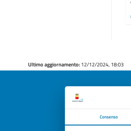
Ultimo aggiornamento:
12/12/2024, 18:03
Quan
pagi
Consenso
Valuta la
Selezi