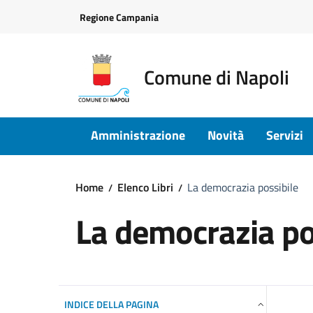
Vai ai contenuti
Vai al footer
Regione Campania
Comune di Napoli
Amministrazione
Novità
Servizi
Home
Elenco Libri
La democrazia possibile
La democrazia po
INDICE DELLA PAGINA