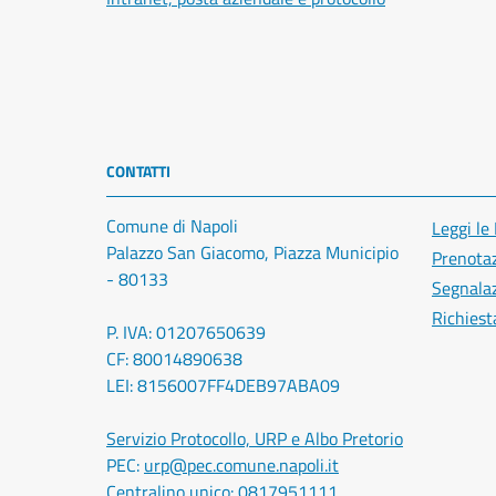
CONTATTI
Comune di Napoli
Leggi le
Palazzo San Giacomo, Piazza Municipio
Prenota
- 80133
Segnalaz
Richiest
P. IVA: 01207650639
CF: 80014890638
LEI: 8156007FF4DEB97ABA09
Servizio Protocollo, URP e Albo Pretorio
PEC:
urp@pec.comune.napoli.it
Centralino unico:
0817951111