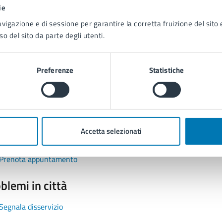
1 stelle su 5
uta 2 stelle su 5
Valuta 3 stelle su 5
Valuta 4 stelle su 5
Valuta 5 stelle su 5
ie
avigazione e di sessione per garantire la corretta fruizione del sito e
so del sito da parte degli utenti.
Preferenze
Statistiche
tatta il comune
Leggi le domande frequenti
Accetta selezionati
Richiedi assistenza
Prenota appuntamento
blemi in città
Segnala disservizio