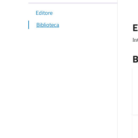
Editore
E
Biblioteca
In
B