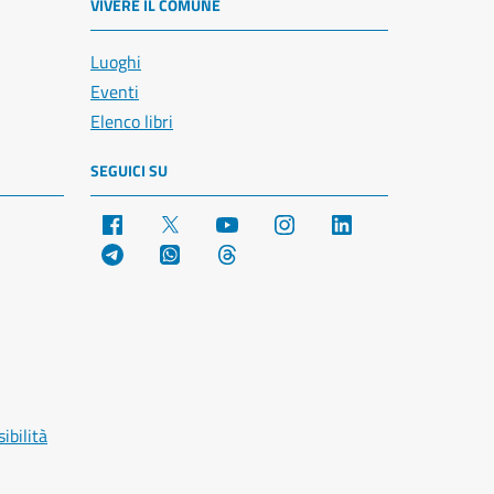
VIVERE IL COMUNE
Luoghi
Eventi
Elenco libri
SEGUICI SU
Facebook
X
YouTube
Instagram
LinkedIn
Telegram
WhatsApp
Threads
ibilità