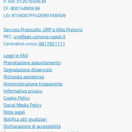
P. IVA: 01207650639
CF: 80014890638
LEI: 8156007FF4DEB97ABA09
Servizio Protocollo, URP e Albo Pretorio
PEC:
urp@pec.comune.napoli.it
Centralino unico:
0817951111
Leggi le FAQ
Prenotazione appuntamento
Segnalazione disservizio
Richiesta assistenza
Amministrazione trasparente
Informativa privacy
Cookie Policy
Social Media Policy
Note legali
Notifica atti giudiziari
Dichiarazione di accessibilità