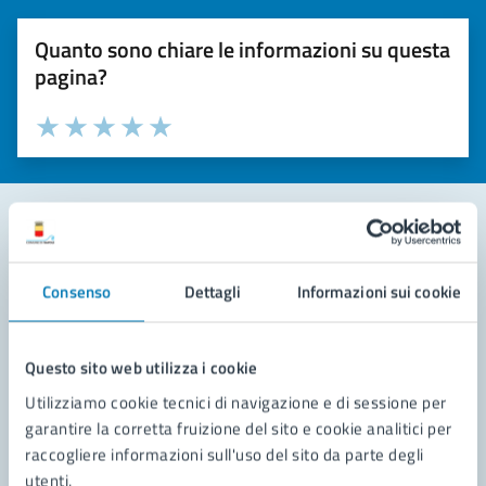
Quanto sono chiare le informazioni su questa
pagina?
Valuta la chiarezza delle informazioni (da 1 a 5 stelle)
Seleziona il numero di stelle per valutare la chiarezza delle i
Valuta 1 stelle su 5
Valuta 2 stelle su 5
Valuta 3 stelle su 5
Valuta 4 stelle su 5
Valuta 5 stelle su 5
Contatta il comune
Consenso
Dettagli
Informazioni sui cookie
Leggi le domande frequenti
Richiedi assistenza
Questo sito web utilizza i cookie
Utilizziamo cookie tecnici di navigazione e di sessione per
Prenota appuntamento
garantire la corretta fruizione del sito e cookie analitici per
raccogliere informazioni sull'uso del sito da parte degli
Problemi in città
utenti.