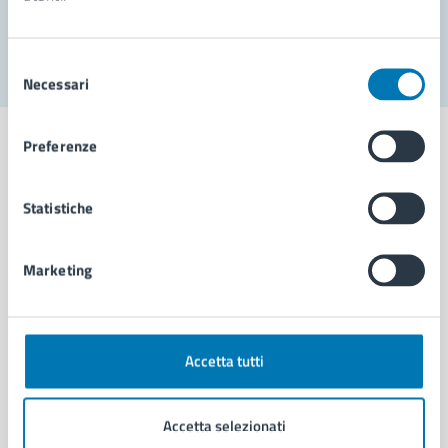
Segnala disservizio
Selezione
Necessari
del
consenso
Preferenze
Statistiche
Comune di Napoli
Marketing
AMMINISTRAZIONE
Aree amministrative
Organi di governo
Municipalità
Accetta tutti
Uffici
Enti e fondazioni
Accetta selezionati
Politici