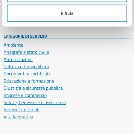
Personale amministrativo
Documenti e dati
Rifiuta
Intranet, posta aziendale e protocollo
CATEGORIE DI SERVIZIO
Ambiente
Anagrafe e stato civile
Autorizzazioni
Cultura e tempo libero
Documenti e certificati
Educazione e formazione
Giustizia e sicurezza pubblica
Imprese e commercio
Salute, benessere e assistenza
Servizi Cimiteriali
Vita lavorativa