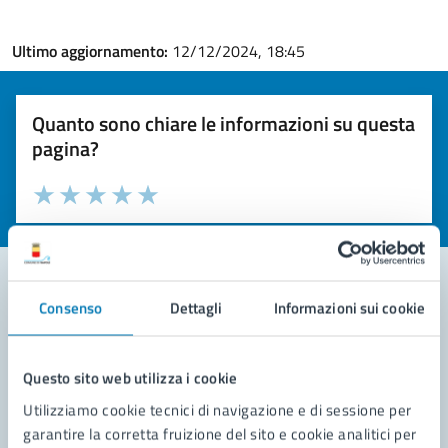
Ultimo aggiornamento:
12/12/2024, 18:45
Quanto sono chiare le informazioni su questa
pagina?
Valuta la chiarezza delle informazioni (da 1 a 5 stelle)
Seleziona il numero di stelle per valutare la chiarezza delle i
Valuta 1 stelle su 5
Valuta 2 stelle su 5
Valuta 3 stelle su 5
Valuta 4 stelle su 5
Valuta 5 stelle su 5
Consenso
Dettagli
Informazioni sui cookie
Contatta il comune
Leggi le domande frequenti
Questo sito web utilizza i cookie
Utilizziamo cookie tecnici di navigazione e di sessione per
Richiedi assistenza
garantire la corretta fruizione del sito e cookie analitici per