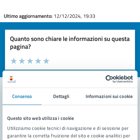
Ultimo aggiornamento:
12/12/2024, 19:33
Quanto sono chiare le informazioni su questa
pagina?
Valuta la chiarezza delle informazioni (da 1 a 5 stelle)
Seleziona il numero di stelle per valutare la chiarezza delle i
Valuta 1 stelle su 5
Valuta 2 stelle su 5
Valuta 3 stelle su 5
Valuta 4 stelle su 5
Valuta 5 stelle su 5
Consenso
Dettagli
Informazioni sui cookie
Contatta il comune
Leggi le domande frequenti
Questo sito web utilizza i cookie
Utilizziamo cookie tecnici di navigazione e di sessione per
Richiedi assistenza
garantire la corretta fruizione del sito e cookie analitici per