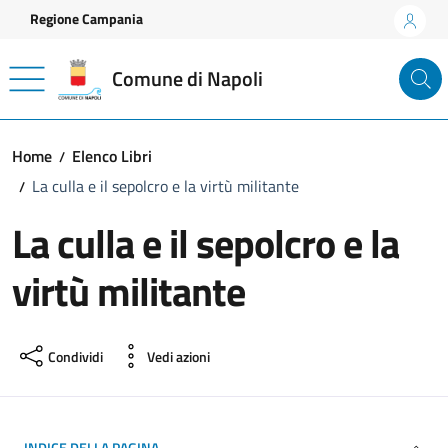
Vai ai contenuti
Vai al footer
Regione Campania
Comune di Napoli
Home
Elenco Libri
La culla e il sepolcro e la virtù militante
La culla e il sepolcro e la
virtù militante
Condividi
Vedi azioni
INDICE DELLA PAGINA