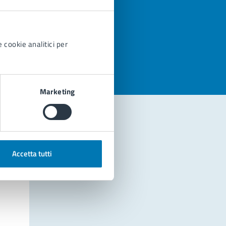
azioni
 cookie analitici per
Marketing
Accetta tutti