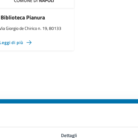
Biblioteca Pianura
Via Giorgio de Chirico n. 19, 80133
Leggi di più
to sono chiare le informazioni su questa
Dettagli