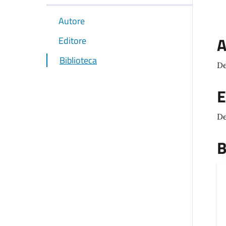
Autore
A
Editore
Biblioteca
De
E
De
B