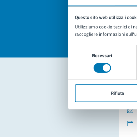
pagi
Questo sito web utilizza i cook
Valuta la
Selezi
Utilizziamo cookie tecnici di n
Valuta 
Val
raccogliere informazioni sull'u
Selezione
Necessari
del
consenso
Con
Rifiuta