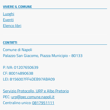
VIVERE IL COMUNE
Luoghi
Eventi
Elenco libri
CONTATTI
Comune di Napoli
Palazzo San Giacomo, Piazza Municipio - 80133
P. IVA: 01207650639
CF: 80014890638
LEI: 8156007FF4DEB97ABA09
Servizio Protocollo, URP e Albo Pretorio
PEC:
urp@pec.comune.napoli.it
Centralino unico:
0817951111