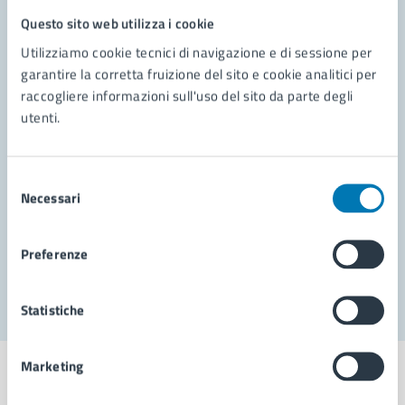
Questo sito web utilizza i cookie
Utilizziamo cookie tecnici di navigazione e di sessione per
Contatta il comune
garantire la corretta fruizione del sito e cookie analitici per
raccogliere informazioni sull'uso del sito da parte degli
Leggi le domande frequenti
utenti.
Richiedi assistenza
Selezione
Prenota appuntamento
Necessari
del
consenso
Problemi in città
Preferenze
Segnala disservizio
Statistiche
Marketing