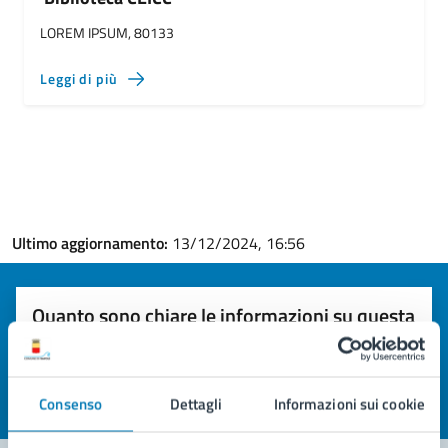
LOREM IPSUM, 80133
Leggi di più
Ultimo aggiornamento:
13/12/2024, 16:56
Quanto sono chiare le informazioni su questa
pagina?
Valuta la chiarezza delle informazioni (da 1 a 5 stelle)
Seleziona il numero di stelle per valutare la chiarezza delle i
Consenso
Dettagli
Informazioni sui cookie
Valuta 1 stelle su 5
Valuta 2 stelle su 5
Valuta 3 stelle su 5
Valuta 4 stelle su 5
Valuta 5 stelle su 5