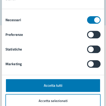
Segnala disservizio
Selezione
Necessari
del
consenso
Preferenze
Statistiche
Comune di Napoli
Marketing
AMMINISTRAZIONE
Aree amministrative
Organi di governo
Municipalità
Accetta tutti
Uffici
Enti e fondazioni
Accetta selezionati
Politici