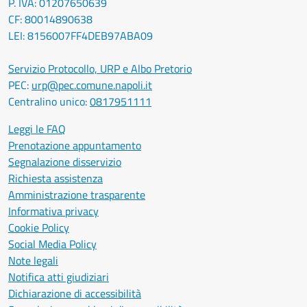
P. IVA: 01207650639
CF: 80014890638
LEI: 8156007FF4DEB97ABA09
Servizio Protocollo, URP e Albo Pretorio
PEC:
urp@pec.comune.napoli.it
Centralino unico:
0817951111
Leggi le FAQ
Prenotazione appuntamento
Segnalazione disservizio
Richiesta assistenza
Amministrazione trasparente
Informativa privacy
Cookie Policy
Social Media Policy
Note legali
Notifica atti giudiziari
Dichiarazione di accessibilità