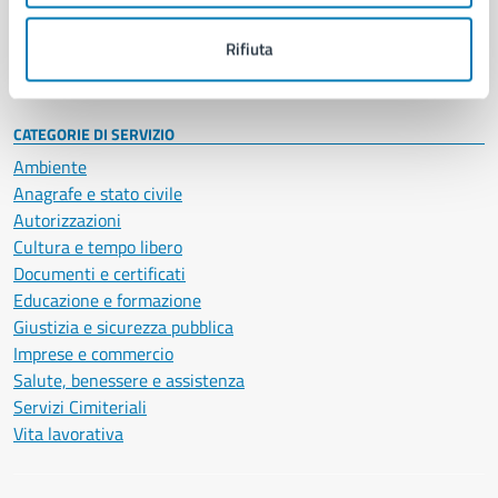
Personale amministrativo
Documenti e dati
Rifiuta
Intranet, posta aziendale e protocollo
CATEGORIE DI SERVIZIO
Ambiente
Anagrafe e stato civile
Autorizzazioni
Cultura e tempo libero
Documenti e certificati
Educazione e formazione
Giustizia e sicurezza pubblica
Imprese e commercio
Salute, benessere e assistenza
Servizi Cimiteriali
Vita lavorativa