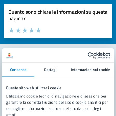
Quanto sono chiare le informazioni su questa
pagina?
Valuta la chiarezza delle informazioni (da 1 a 5 stelle)
Seleziona il numero di stelle per valutare la chiarezza delle i
Valuta 1 stelle su 5
Valuta 2 stelle su 5
Valuta 3 stelle su 5
Valuta 4 stelle su 5
Valuta 5 stelle su 5
Contatta il comune
Consenso
Dettagli
Informazioni sui cookie
Leggi le domande frequenti
Richiedi assistenza
Questo sito web utilizza i cookie
Utilizziamo cookie tecnici di navigazione e di sessione per
Prenota appuntamento
garantire la corretta fruizione del sito e cookie analitici per
raccogliere informazioni sull'uso del sito da parte degli
Problemi in città
utenti.