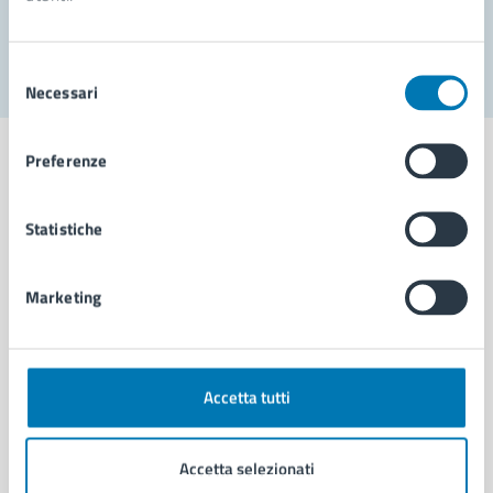
Segnala disservizio
Selezione
Necessari
del
consenso
Preferenze
Statistiche
Comune di Napoli
Marketing
AMMINISTRAZIONE
Aree amministrative
Organi di governo
Municipalità
Accetta tutti
Uffici
Enti e fondazioni
Accetta selezionati
Politici