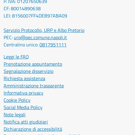
P. IVA: 01207650639
CF: 80014890638
LEI: 8156007FF4DEB97ABA09
Servizio Protocollo, URP e Albo Pretorio
PEC:
urp@pec.comune.napoli.it
Centralino unico:
0817951111
Leggi le FAQ
Prenotazione appuntamento
Segnalazione disservizio
Richiesta assistenza
Amministrazione trasparente
Informativa privacy
Cookie Policy
Social Media Policy
Note legali
Notifica atti giudiziari
Dichiarazione di accessibilità