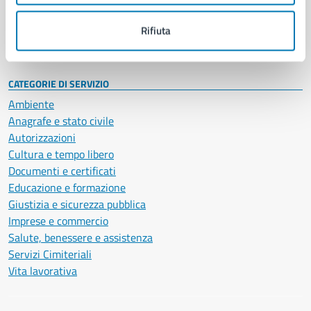
Personale amministrativo
Documenti e dati
Rifiuta
Intranet, posta aziendale e protocollo
CATEGORIE DI SERVIZIO
Ambiente
Anagrafe e stato civile
Autorizzazioni
Cultura e tempo libero
Documenti e certificati
Educazione e formazione
Giustizia e sicurezza pubblica
Imprese e commercio
Salute, benessere e assistenza
Servizi Cimiteriali
Vita lavorativa