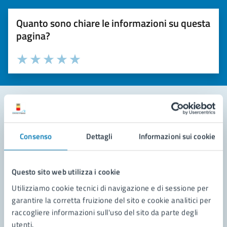
Quanto sono chiare le informazioni su questa
pagina?
Valuta la chiarezza delle informazioni (da 1 a 5 stelle)
Seleziona il numero di stelle per valutare la chiarezza delle i
Valuta 1 stelle su 5
Valuta 2 stelle su 5
Valuta 3 stelle su 5
Valuta 4 stelle su 5
Valuta 5 stelle su 5
Contatta il comune
Consenso
Dettagli
Informazioni sui cookie
Leggi le domande frequenti
Richiedi assistenza
Questo sito web utilizza i cookie
Utilizziamo cookie tecnici di navigazione e di sessione per
Prenota appuntamento
garantire la corretta fruizione del sito e cookie analitici per
raccogliere informazioni sull'uso del sito da parte degli
Problemi in città
utenti.