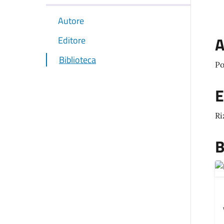
Autore
A
Editore
Biblioteca
Po
E
Ri
B