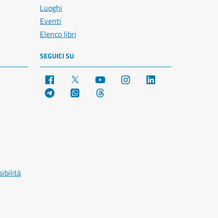
Luoghi
Eventi
Elenco libri
SEGUICI SU
Facebook
X
YouTube
Instagram
LinkedIn
Telegram
WhatsApp
Threads
ibilità