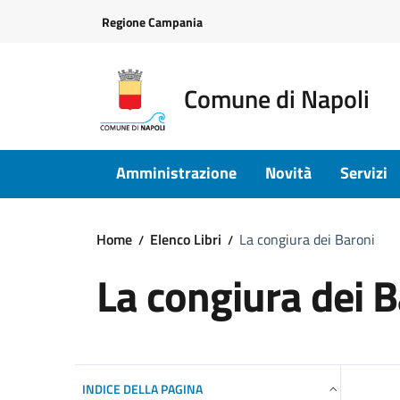
Vai ai contenuti
Vai al footer
Regione Campania
Comune di Napoli
Amministrazione
Novità
Servizi
Home
Elenco Libri
La congiura dei Baroni
La congiura dei B
INDICE DELLA PAGINA