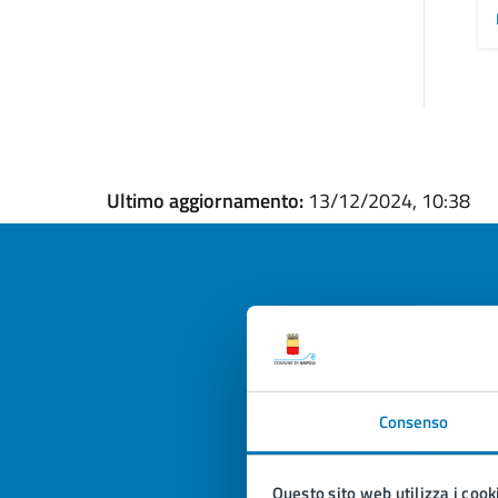
Ultimo aggiornamento:
13/12/2024, 10:38
Quan
pagi
Consenso
Valuta la
Selezi
Valuta 
Val
Questo sito web utilizza i cook