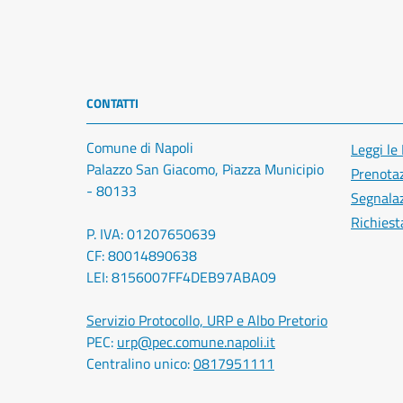
CONTATTI
Comune di Napoli
Leggi le
Palazzo San Giacomo, Piazza Municipio
Prenota
- 80133
Segnalaz
Richiest
P. IVA: 01207650639
CF: 80014890638
LEI: 8156007FF4DEB97ABA09
Servizio Protocollo, URP e Albo Pretorio
PEC:
urp@pec.comune.napoli.it
Centralino unico:
0817951111