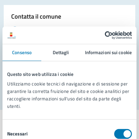
Contatta il comune
Leggi le domande frequenti
Richiedi assistenza
Consenso
Dettagli
Informazioni sui cookie
Prenota appuntamento
Problemi in città
Questo sito web utilizza i cookie
Segnala disservizio
Utilizziamo cookie tecnici di navigazione e di sessione per
garantire la corretta fruizione del sito e cookie analitici per
raccogliere informazioni sull'uso del sito da parte degli
utenti.
Selezione
Necessari
del