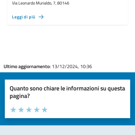
Via Leonardo Murialdo, 7, 80146
Leggi di più
Ultimo aggiornamento:
13/12/2024, 10:36
Quanto sono chiare le informazioni su questa
pagina?
Valuta la chiarezza delle informazioni (da 1 a 5 stelle)
Seleziona il numero di stelle per valutare la chiarezza delle i
Valuta 1 stelle su 5
Valuta 2 stelle su 5
Valuta 3 stelle su 5
Valuta 4 stelle su 5
Valuta 5 stelle su 5