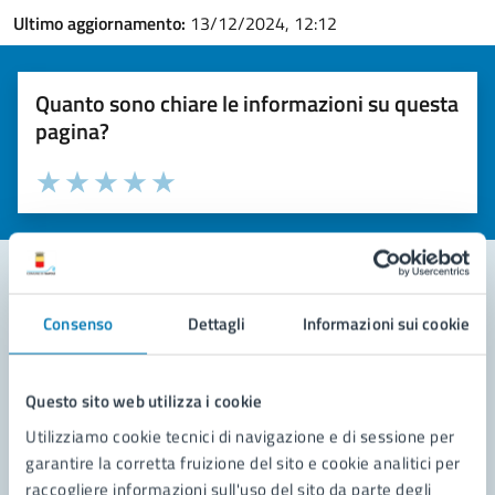
Ultimo aggiornamento:
13/12/2024, 12:12
Quanto sono chiare le informazioni su questa
pagina?
Valuta la chiarezza delle informazioni (da 1 a 5 stelle)
Seleziona il numero di stelle per valutare la chiarezza delle i
Valuta 1 stelle su 5
Valuta 2 stelle su 5
Valuta 3 stelle su 5
Valuta 4 stelle su 5
Valuta 5 stelle su 5
Consenso
Dettagli
Informazioni sui cookie
Contatta il comune
Leggi le domande frequenti
Questo sito web utilizza i cookie
Richiedi assistenza
Utilizziamo cookie tecnici di navigazione e di sessione per
garantire la corretta fruizione del sito e cookie analitici per
Prenota appuntamento
raccogliere informazioni sull'uso del sito da parte degli