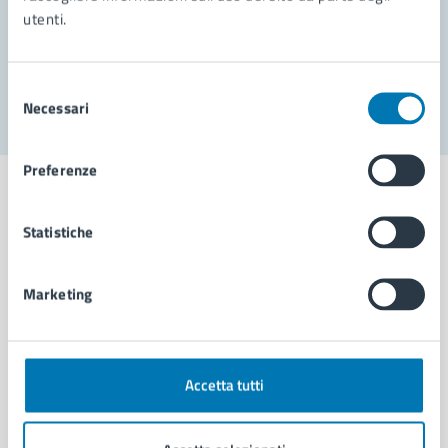
utenti.
Problemi in città
Segnala disservizio
Selezione
Necessari
del
consenso
Preferenze
Statistiche
Comune di Napoli
Marketing
AMMINISTRAZIONE
Aree amministrative
Organi di governo
Accetta tutti
Municipalità
Uffici