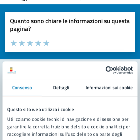
Quanto sono chiare le informazioni su questa
pagina?
Valuta la chiarezza delle informazioni (da 1 a 5 stelle)
Seleziona il numero di stelle per valutare la chiarezza delle i
Valuta 1 stelle su 5
Valuta 2 stelle su 5
Valuta 3 stelle su 5
Valuta 4 stelle su 5
Valuta 5 stelle su 5
Contatta il comune
Consenso
Dettagli
Informazioni sui cookie
Leggi le domande frequenti
Questo sito web utilizza i cookie
Richiedi assistenza
Utilizziamo cookie tecnici di navigazione e di sessione per
Prenota appuntamento
garantire la corretta fruizione del sito e cookie analitici per
raccogliere informazioni sull'uso del sito da parte degli