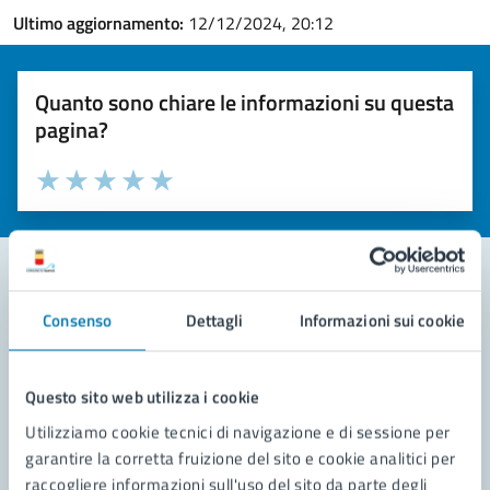
Ultimo aggiornamento:
12/12/2024, 20:12
Quanto sono chiare le informazioni su questa
pagina?
Valuta la chiarezza delle informazioni (da 1 a 5 stelle)
Seleziona il numero di stelle per valutare la chiarezza delle i
Valuta 1 stelle su 5
Valuta 2 stelle su 5
Valuta 3 stelle su 5
Valuta 4 stelle su 5
Valuta 5 stelle su 5
Consenso
Dettagli
Informazioni sui cookie
Contatta il comune
Leggi le domande frequenti
Questo sito web utilizza i cookie
Richiedi assistenza
Utilizziamo cookie tecnici di navigazione e di sessione per
garantire la corretta fruizione del sito e cookie analitici per
Prenota appuntamento
raccogliere informazioni sull'uso del sito da parte degli