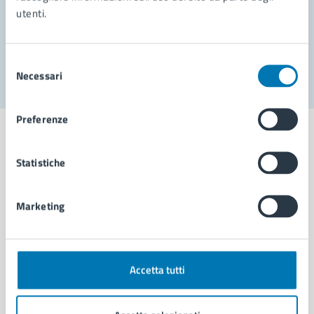
utenti.
Problemi in città
Segnala disservizio
Selezione
Necessari
del
consenso
Preferenze
Statistiche
Comune di Napoli
Marketing
AMMINISTRAZIONE
Aree amministrative
Organi di governo
Accetta tutti
Municipalità
Uffici