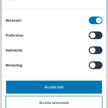
Segnala disservizio
Selezione
Necessari
del
consenso
Preferenze
Statistiche
Comune di Napoli
Marketing
AMMINISTRAZIONE
Aree amministrative
Organi di governo
Municipalità
Accetta tutti
Uffici
Enti e fondazioni
Accetta selezionati
Politici