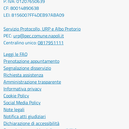
P. IVA: 01207650639
CF: 80014890638
LEI: 8156007FF4DEB97ABA09
Servizio Protocollo, URP e Albo Pretorio
PEC:
urp@pec.comune.napoli.it
Centralino unico:
0817951111
Leggi le FAQ
Prenotazione appuntamento
Segnalazione disservizio
Richiesta assistenza
Amministrazione trasparente
Informativa privacy
Cookie Policy
Social Media Policy
Note legali
Notifica atti giudiziari
Dichiarazione di accessibilità