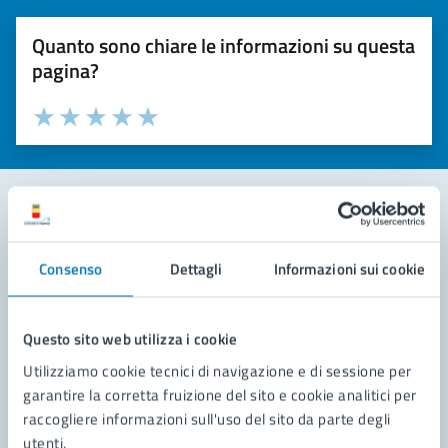
Quanto sono chiare le informazioni su questa
pagina?
Valuta la chiarezza delle informazioni (da 1 a 5 stelle)
Seleziona il numero di stelle per valutare la chiarezza delle i
Valuta 1 stelle su 5
Valuta 2 stelle su 5
Valuta 3 stelle su 5
Valuta 4 stelle su 5
Valuta 5 stelle su 5
Contatta il comune
Consenso
Dettagli
Informazioni sui cookie
Leggi le domande frequenti
Richiedi assistenza
Questo sito web utilizza i cookie
Utilizziamo cookie tecnici di navigazione e di sessione per
Prenota appuntamento
garantire la corretta fruizione del sito e cookie analitici per
raccogliere informazioni sull'uso del sito da parte degli
Problemi in città
utenti.