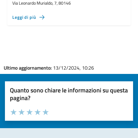
Via Leonardo Murialdo, 7, 80146
Leggi di più
Ultimo aggiornamento:
13/12/2024, 10:26
Quanto sono chiare le informazioni su questa
pagina?
Valuta la chiarezza delle informazioni (da 1 a 5 stelle)
Seleziona il numero di stelle per valutare la chiarezza delle i
Valuta 1 stelle su 5
Valuta 2 stelle su 5
Valuta 3 stelle su 5
Valuta 4 stelle su 5
Valuta 5 stelle su 5