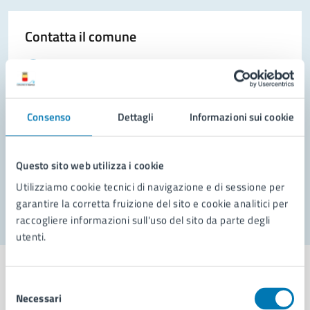
Contatta il comune
Leggi le domande frequenti
Richiedi assistenza
Consenso
Dettagli
Informazioni sui cookie
Prenota appuntamento
Problemi in città
Questo sito web utilizza i cookie
Segnala disservizio
Utilizziamo cookie tecnici di navigazione e di sessione per
garantire la corretta fruizione del sito e cookie analitici per
raccogliere informazioni sull'uso del sito da parte degli
utenti.
Selezione
Necessari
del