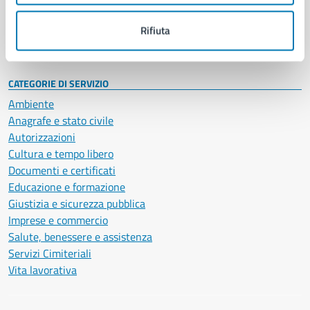
Personale amministrativo
Documenti e dati
Rifiuta
Intranet, posta aziendale e protocollo
CATEGORIE DI SERVIZIO
Ambiente
Anagrafe e stato civile
Autorizzazioni
Cultura e tempo libero
Documenti e certificati
Educazione e formazione
Giustizia e sicurezza pubblica
Imprese e commercio
Salute, benessere e assistenza
Servizi Cimiteriali
Vita lavorativa