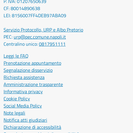
P. IVA: 01207650639
CF: 80014890638
LEI: 8156007FF4DEB97ABA09
Servizio Protocollo, URP e Albo Pretorio
PEC:
urp@pec.comune.napoli.it
Centralino unico:
0817951111
Leggi le FAQ
Prenotazione appuntamento
Segnalazione disservizio
Richiesta assistenza
Amministrazione trasparente
Informativa privacy
Cookie Policy
Social Media Policy
Note legali
Notifica atti giudiziari
Dichiarazione di accessibilità