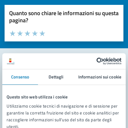
Quanto sono chiare le informazioni su questa
pagina?
Valuta la chiarezza delle informazioni (da 1 a 5 stelle)
Seleziona il numero di stelle per valutare la chiarezza delle i
Valuta 1 stelle su 5
Valuta 2 stelle su 5
Valuta 3 stelle su 5
Valuta 4 stelle su 5
Valuta 5 stelle su 5
Contatta il comune
Consenso
Dettagli
Informazioni sui cookie
Leggi le domande frequenti
Richiedi assistenza
Questo sito web utilizza i cookie
Utilizziamo cookie tecnici di navigazione e di sessione per
Prenota appuntamento
garantire la corretta fruizione del sito e cookie analitici per
raccogliere informazioni sull'uso del sito da parte degli
Problemi in città
utenti.