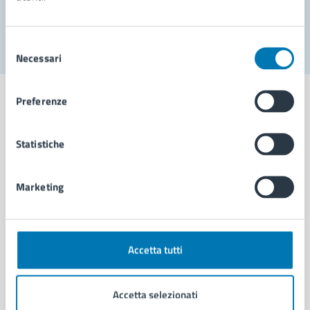
Segnala disservizio
Selezione
Necessari
del
consenso
Preferenze
Statistiche
Comune di Napoli
Marketing
AMMINISTRAZIONE
Aree amministrative
Organi di governo
Municipalità
Accetta tutti
Uffici
Enti e fondazioni
Accetta selezionati
Politici