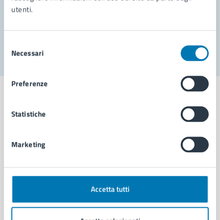
utenti.
Problemi in città
Segnala disservizio
Selezione
Necessari
del
consenso
Preferenze
Statistiche
Comune di Napoli
Marketing
AMMINISTRAZIONE
Aree amministrative
Organi di governo
Accetta tutti
Municipalità
Uffici