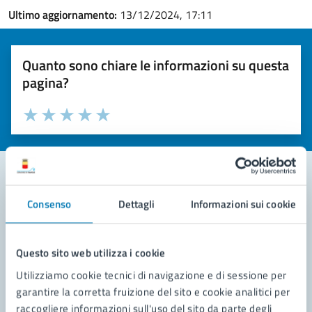
Ultimo aggiornamento:
13/12/2024, 17:11
Quanto sono chiare le informazioni su questa
pagina?
Valuta la chiarezza delle informazioni (da 1 a 5 stelle)
Seleziona il numero di stelle per valutare la chiarezza delle i
Valuta 1 stelle su 5
Valuta 2 stelle su 5
Valuta 3 stelle su 5
Valuta 4 stelle su 5
Valuta 5 stelle su 5
Consenso
Dettagli
Informazioni sui cookie
Contatta il comune
Leggi le domande frequenti
Questo sito web utilizza i cookie
Richiedi assistenza
Utilizziamo cookie tecnici di navigazione e di sessione per
garantire la corretta fruizione del sito e cookie analitici per
Prenota appuntamento
raccogliere informazioni sull'uso del sito da parte degli