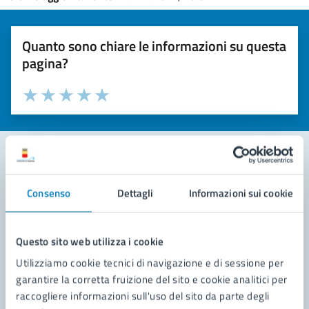
Quanto sono chiare le informazioni su questa
pagina?
Valuta la chiarezza delle informazioni (da 1 a 5 stelle)
Seleziona il numero di stelle per valutare la chiarezza delle i
Valuta 1 stelle su 5
Valuta 2 stelle su 5
Valuta 3 stelle su 5
Valuta 4 stelle su 5
Valuta 5 stelle su 5
Contatta il comune
Consenso
Dettagli
Informazioni sui cookie
Leggi le domande frequenti
Questo sito web utilizza i cookie
Richiedi assistenza
Utilizziamo cookie tecnici di navigazione e di sessione per
Prenota appuntamento
garantire la corretta fruizione del sito e cookie analitici per
raccogliere informazioni sull'uso del sito da parte degli