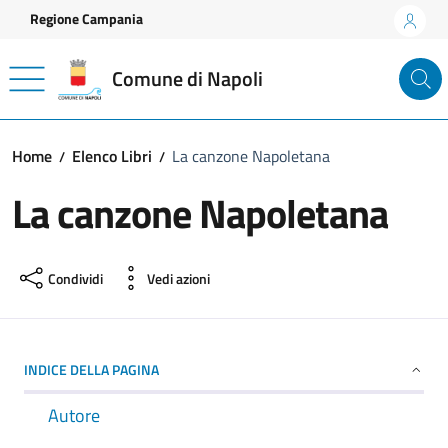
Vai ai contenuti
Vai al footer
Regione Campania
Comune di Napoli
Home
Elenco Libri
La canzone Napoletana
La canzone Napoletana
Condividi
Vedi azioni
INDICE DELLA PAGINA
Autore