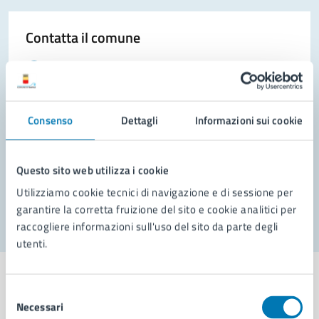
Contatta il comune
Leggi le domande frequenti
Richiedi assistenza
Consenso
Dettagli
Informazioni sui cookie
Prenota appuntamento
Problemi in città
Questo sito web utilizza i cookie
Segnala disservizio
Utilizziamo cookie tecnici di navigazione e di sessione per
garantire la corretta fruizione del sito e cookie analitici per
raccogliere informazioni sull'uso del sito da parte degli
utenti.
Selezione
Necessari
del