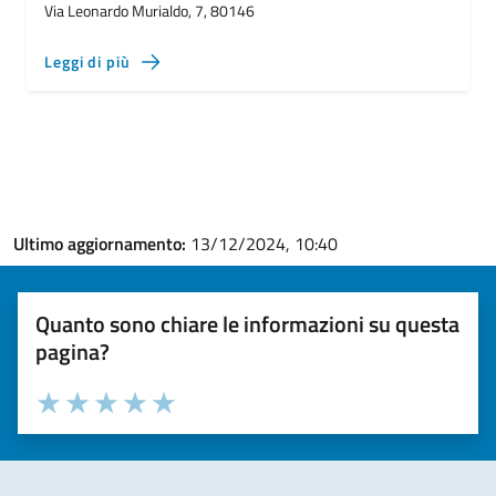
Via Leonardo Murialdo, 7, 80146
Leggi di più
Ultimo aggiornamento:
13/12/2024, 10:40
Quanto sono chiare le informazioni su questa
pagina?
Valuta la chiarezza delle informazioni (da 1 a 5 stelle)
Seleziona il numero di stelle per valutare la chiarezza delle i
Valuta 1 stelle su 5
Valuta 2 stelle su 5
Valuta 3 stelle su 5
Valuta 4 stelle su 5
Valuta 5 stelle su 5