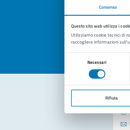
Consenso
Quan
pagi
Questo sito web utilizza i cook
Utilizziamo cookie tecnici di n
Valuta la
Selezi
raccogliere informazioni sull'u
Valuta 
Val
Selezione
Necessari
del
consenso
Con
Rifiuta