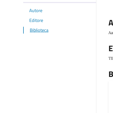
Autore
A
Editore
Biblioteca
Aa
E
T
B