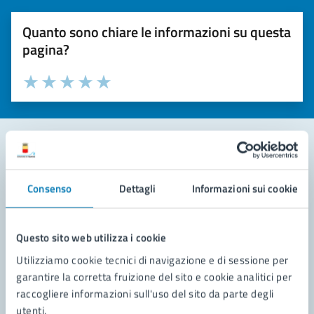
Quanto sono chiare le informazioni su questa
pagina?
Valuta la chiarezza delle informazioni (da 1 a 5 stelle)
Seleziona il numero di stelle per valutare la chiarezza delle i
Valuta 1 stelle su 5
Valuta 2 stelle su 5
Valuta 3 stelle su 5
Valuta 4 stelle su 5
Valuta 5 stelle su 5
Contatta il comune
Consenso
Dettagli
Informazioni sui cookie
Leggi le domande frequenti
Richiedi assistenza
Questo sito web utilizza i cookie
Utilizziamo cookie tecnici di navigazione e di sessione per
Prenota appuntamento
garantire la corretta fruizione del sito e cookie analitici per
raccogliere informazioni sull'uso del sito da parte degli
Problemi in città
utenti.