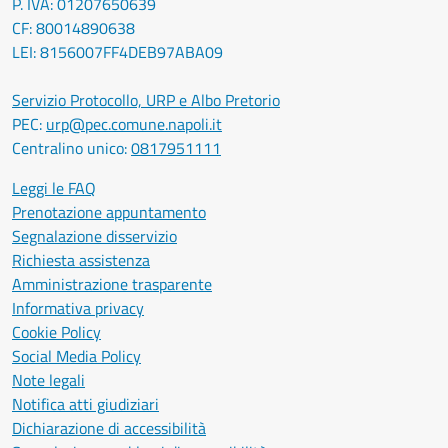
P. IVA: 01207650639
CF: 80014890638
LEI: 8156007FF4DEB97ABA09
Servizio Protocollo, URP e Albo Pretorio
PEC:
urp@pec.comune.napoli.it
Centralino unico:
0817951111
Leggi le FAQ
Prenotazione appuntamento
Segnalazione disservizio
Richiesta assistenza
Amministrazione trasparente
Informativa privacy
Cookie Policy
Social Media Policy
Note legali
Notifica atti giudiziari
Dichiarazione di accessibilità