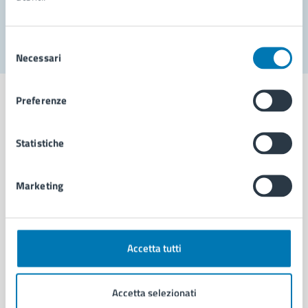
Segnala disservizio
Selezione
Necessari
del
consenso
Preferenze
Statistiche
Comune di Napoli
Marketing
AMMINISTRAZIONE
Aree amministrative
Organi di governo
Municipalità
Accetta tutti
Uffici
Enti e fondazioni
Accetta selezionati
Politici