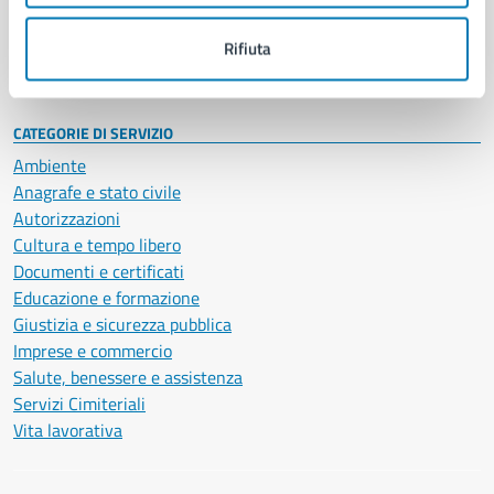
Personale amministrativo
Documenti e dati
Rifiuta
Intranet, posta aziendale e protocollo
CATEGORIE DI SERVIZIO
Ambiente
Anagrafe e stato civile
Autorizzazioni
Cultura e tempo libero
Documenti e certificati
Educazione e formazione
Giustizia e sicurezza pubblica
Imprese e commercio
Salute, benessere e assistenza
Servizi Cimiteriali
Vita lavorativa