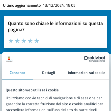
Ultimo aggiornamento:
13/12/2024, 18:05
Quanto sono chiare le informazioni su questa
pagina?
Valuta la chiarezza delle informazioni (da 1 a 5 stelle)
Seleziona il numero di stelle per valutare la chiarezza delle i
Valuta 1 stelle su 5
Valuta 2 stelle su 5
Valuta 3 stelle su 5
Valuta 4 stelle su 5
Valuta 5 stelle su 5
Consenso
Dettagli
Informazioni sui cookie
Contatta il comune
Leggi le domande frequenti
Questo sito web utilizza i cookie
Richiedi assistenza
Utilizziamo cookie tecnici di navigazione e di sessione per
garantire la corretta fruizione del sito e cookie analitici per
Prenota appuntamento
raccogliere informazioni sull'uso del sito da parte degli