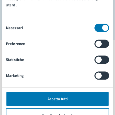
utenti.
Problemi in città
Segnala disservizio
Selezione
Necessari
del
consenso
Preferenze
Statistiche
Comune di Napoli
Marketing
AMMINISTRAZIONE
Aree amministrative
Organi di governo
Accetta tutti
Municipalità
Uffici