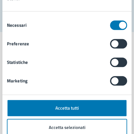
Segnala disservizio
Selezione
Necessari
del
consenso
Preferenze
Statistiche
Comune di Napoli
Marketing
AMMINISTRAZIONE
Aree amministrative
Organi di governo
Municipalità
Accetta tutti
Uffici
Enti e fondazioni
Accetta selezionati
Politici