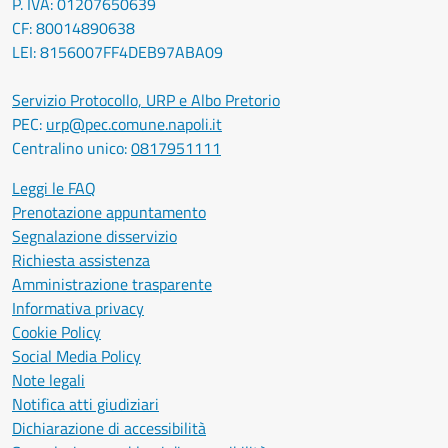
P. IVA: 01207650639
CF: 80014890638
LEI: 8156007FF4DEB97ABA09
Servizio Protocollo, URP e Albo Pretorio
PEC:
urp@pec.comune.napoli.it
Centralino unico:
0817951111
Leggi le FAQ
Prenotazione appuntamento
Segnalazione disservizio
Richiesta assistenza
Amministrazione trasparente
Informativa privacy
Cookie Policy
Social Media Policy
Note legali
Notifica atti giudiziari
Dichiarazione di accessibilità