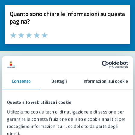
Quanto sono chiare le informazioni su questa
pagina?
Valuta la chiarezza delle informazioni (da 1 a 5 stelle)
Seleziona il numero di stelle per valutare la chiarezza delle i
Valuta 1 stelle su 5
Valuta 2 stelle su 5
Valuta 3 stelle su 5
Valuta 4 stelle su 5
Valuta 5 stelle su 5
Contatta il comune
Consenso
Dettagli
Informazioni sui cookie
Leggi le domande frequenti
Richiedi assistenza
Questo sito web utilizza i cookie
Utilizziamo cookie tecnici di navigazione e di sessione per
Prenota appuntamento
garantire la corretta fruizione del sito e cookie analitici per
raccogliere informazioni sull'uso del sito da parte degli
Problemi in città
utenti.