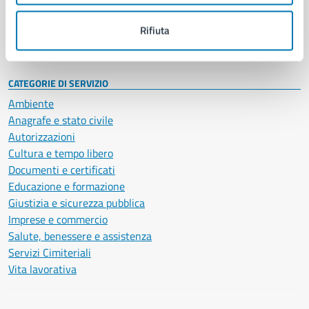
Personale amministrativo
Documenti e dati
Rifiuta
Intranet, posta aziendale e protocollo
CATEGORIE DI SERVIZIO
Ambiente
Anagrafe e stato civile
Autorizzazioni
Cultura e tempo libero
Documenti e certificati
Educazione e formazione
Giustizia e sicurezza pubblica
Imprese e commercio
Salute, benessere e assistenza
Servizi Cimiteriali
Vita lavorativa