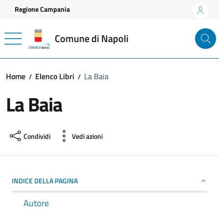
Vai ai contenuti
Vai al footer
Regione Campania
Comune di Napoli
Home
Elenco Libri
La Baia
La Baia
Condividi
Vedi azioni
INDICE DELLA PAGINA
Autore