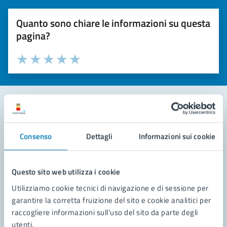
Quanto sono chiare le informazioni su questa
pagina?
Valuta la chiarezza delle informazioni (da 1 a 5 stelle)
Seleziona il numero di stelle per valutare la chiarezza delle i
Valuta 1 stelle su 5
Valuta 2 stelle su 5
Valuta 3 stelle su 5
Valuta 4 stelle su 5
Valuta 5 stelle su 5
Contatta il comune
Consenso
Dettagli
Informazioni sui cookie
Leggi le domande frequenti
Richiedi assistenza
Questo sito web utilizza i cookie
Utilizziamo cookie tecnici di navigazione e di sessione per
Prenota appuntamento
garantire la corretta fruizione del sito e cookie analitici per
raccogliere informazioni sull'uso del sito da parte degli
Problemi in città
utenti.