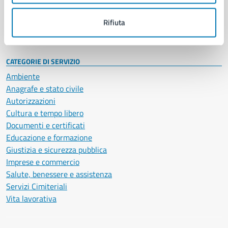
Personale amministrativo
Documenti e dati
Rifiuta
Intranet, posta aziendale e protocollo
CATEGORIE DI SERVIZIO
Ambiente
Anagrafe e stato civile
Autorizzazioni
Cultura e tempo libero
Documenti e certificati
Educazione e formazione
Giustizia e sicurezza pubblica
Imprese e commercio
Salute, benessere e assistenza
Servizi Cimiteriali
Vita lavorativa