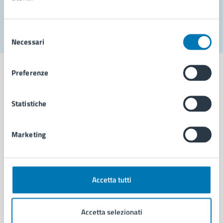
Segnala disservizio
Selezione
Necessari
del
consenso
Preferenze
Statistiche
Comune di Napoli
Marketing
AMMINISTRAZIONE
Aree amministrative
Organi di governo
Municipalità
Accetta tutti
Uffici
Enti e fondazioni
Accetta selezionati
Politici