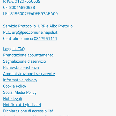
P. IVA: 01207650639
CF: 80014890638
LEI: 8156007FF4DEB97ABA09
Servizio Protocollo, URP e Albo Pretorio
PEC:
urp@pec.comune.napoli.it
Centralino unico:
0817951111
Leggi le FAQ
Prenotazione appuntamento
Segnalazione disservizio
Richiesta assistenza
Amministrazione trasparente
Informativa privacy
Cookie Policy
Social Media Policy
Note legali
Notifica atti giudiziari
Dichiarazione di accessibilità