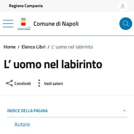
Vai ai contenuti
Vai al footer
Regione Campania
Comune di Napoli
Home
Elenco Libri
L’ uomo nel labirinto
L’ uomo nel labirinto
Condividi
Vedi azioni
INDICE DELLA PAGINA
Autore