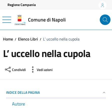
Vai ai contenuti
Vai al footer
Regione Campania
Comune di Napoli
Home
Elenco Libri
L’ uccello nella cupola
L’ uccello nella cupola
Condividi
Vedi azioni
INDICE DELLA PAGINA
Autore