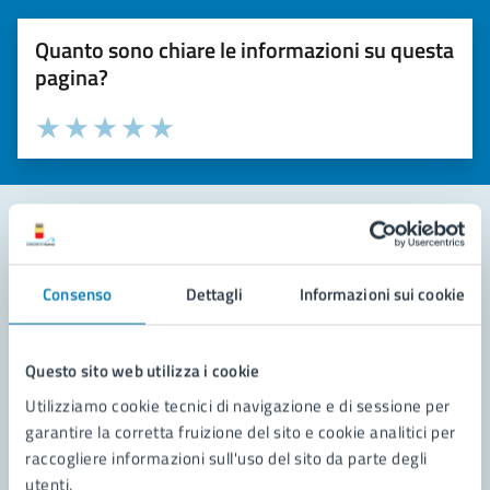
Quanto sono chiare le informazioni su questa
pagina?
Valuta la chiarezza delle informazioni (da 1 a 5 stelle)
Seleziona il numero di stelle per valutare la chiarezza delle i
Valuta 1 stelle su 5
Valuta 2 stelle su 5
Valuta 3 stelle su 5
Valuta 4 stelle su 5
Valuta 5 stelle su 5
Contatta il comune
Consenso
Dettagli
Informazioni sui cookie
Leggi le domande frequenti
Richiedi assistenza
Questo sito web utilizza i cookie
Utilizziamo cookie tecnici di navigazione e di sessione per
Prenota appuntamento
garantire la corretta fruizione del sito e cookie analitici per
raccogliere informazioni sull'uso del sito da parte degli
Problemi in città
utenti.