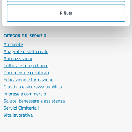
Personale amministrativo
Documenti e dati
Rifiuta
Intranet, posta aziendale e protocollo
CATEGORIE DI SERVIZIO
Ambiente
Anagrafe e stato civile
Autorizzazioni
Cultura e tempo libero
Documenti e certificati
Educazione e formazione
Giustizia e sicurezza pubblica
Imprese e commercio
Salute, benessere e assistenza
Servizi Cimiteriali
Vita lavorativa