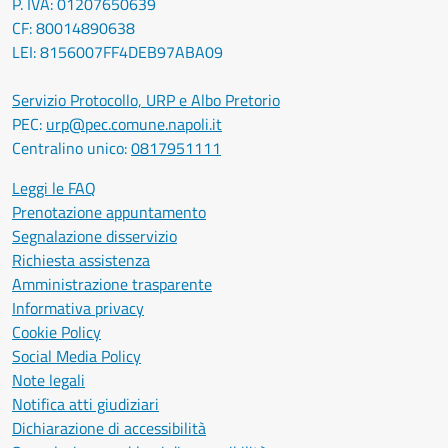
P. IVA: 01207650639
CF: 80014890638
LEI: 8156007FF4DEB97ABA09
Servizio Protocollo, URP e Albo Pretorio
PEC:
urp@pec.comune.napoli.it
Centralino unico:
0817951111
Leggi le FAQ
Prenotazione appuntamento
Segnalazione disservizio
Richiesta assistenza
Amministrazione trasparente
Informativa privacy
Cookie Policy
Social Media Policy
Note legali
Notifica atti giudiziari
Dichiarazione di accessibilità