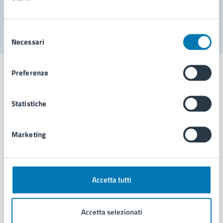
Segnala disservizio
Selezione
Necessari
del
consenso
Preferenze
Statistiche
Comune di Napoli
Marketing
AMMINISTRAZIONE
Aree amministrative
Organi di governo
Municipalità
Accetta tutti
Uffici
Enti e fondazioni
Accetta selezionati
Politici