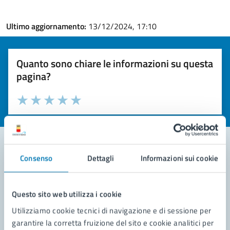
Ultimo aggiornamento:
13/12/2024, 17:10
Quanto sono chiare le informazioni su questa
pagina?
Valuta la chiarezza delle informazioni (da 1 a 5 stelle)
Seleziona il numero di stelle per valutare la chiarezza delle i
Valuta 1 stelle su 5
Valuta 2 stelle su 5
Valuta 3 stelle su 5
Valuta 4 stelle su 5
Valuta 5 stelle su 5
Consenso
Dettagli
Informazioni sui cookie
Contatta il comune
Leggi le domande frequenti
Questo sito web utilizza i cookie
Utilizziamo cookie tecnici di navigazione e di sessione per
Richiedi assistenza
garantire la corretta fruizione del sito e cookie analitici per