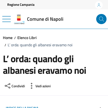
Vai ai contenuti
Vai al footer
Regione Campania
Comune di Napoli
Home
Elenco Libri
L’ orda: quando gli albanesi eravamo noi
L’ orda: quando gli
albanesi eravamo noi
Condividi
Vedi azioni
INDICE DELLA PAGINA