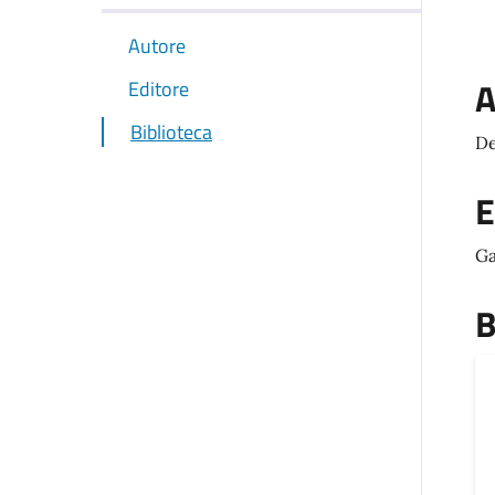
Autore
A
Editore
Biblioteca
De
E
Ga
B