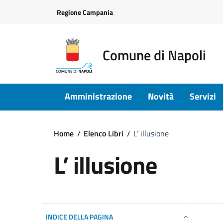
Vai ai contenuti
Vai al footer
Regione Campania
Comune di Napoli
Amministrazione
Novità
Servizi
Home
Elenco Libri
L’ illusione
L’ illusione
INDICE DELLA PAGINA