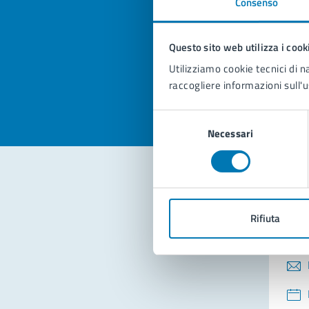
Consenso
Quan
pagi
Questo sito web utilizza i cook
Valuta la
Selezi
Utilizziamo cookie tecnici di n
Valuta 
Val
raccogliere informazioni sull'u
Selezione
Necessari
del
consenso
Con
Rifiuta