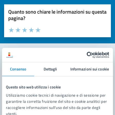
Quanto sono chiare le informazioni su questa
pagina?
Valuta la chiarezza delle informazioni (da 1 a 5 stelle)
Seleziona il numero di stelle per valutare la chiarezza delle i
Valuta 1 stelle su 5
Valuta 2 stelle su 5
Valuta 3 stelle su 5
Valuta 4 stelle su 5
Valuta 5 stelle su 5
Contatta il comune
Consenso
Dettagli
Informazioni sui cookie
Leggi le domande frequenti
Richiedi assistenza
Questo sito web utilizza i cookie
Utilizziamo cookie tecnici di navigazione e di sessione per
Prenota appuntamento
garantire la corretta fruizione del sito e cookie analitici per
raccogliere informazioni sull'uso del sito da parte degli
Problemi in città
utenti.