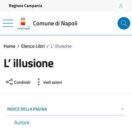
Vai ai contenuti
Vai al footer
Regione Campania
Comune di Napoli
Home
Elenco Libri
L’ illusione
L’ illusione
Condividi
Vedi azioni
INDICE DELLA PAGINA
Autore