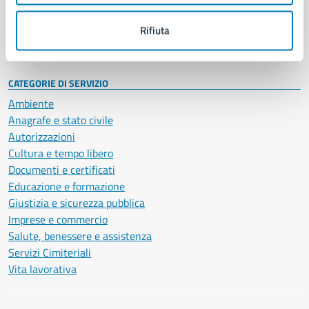
Personale amministrativo
Documenti e dati
Rifiuta
Intranet, posta aziendale e protocollo
CATEGORIE DI SERVIZIO
Ambiente
Anagrafe e stato civile
Autorizzazioni
Cultura e tempo libero
Documenti e certificati
Educazione e formazione
Giustizia e sicurezza pubblica
Imprese e commercio
Salute, benessere e assistenza
Servizi Cimiteriali
Vita lavorativa