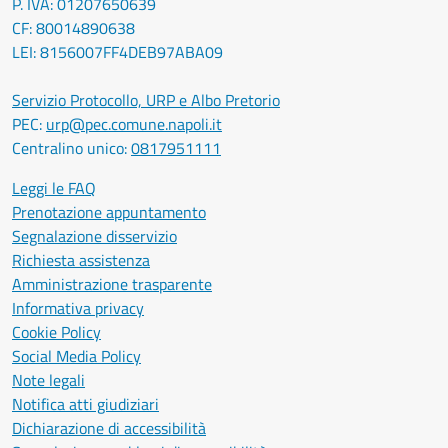
P. IVA: 01207650639
CF: 80014890638
LEI: 8156007FF4DEB97ABA09
Servizio Protocollo, URP e Albo Pretorio
PEC:
urp@pec.comune.napoli.it
Centralino unico:
0817951111
Leggi le FAQ
Prenotazione appuntamento
Segnalazione disservizio
Richiesta assistenza
Amministrazione trasparente
Informativa privacy
Cookie Policy
Social Media Policy
Note legali
Notifica atti giudiziari
Dichiarazione di accessibilità