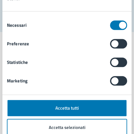
Segnala disservizio
Selezione
Necessari
del
consenso
Preferenze
Statistiche
Comune di Napoli
Marketing
AMMINISTRAZIONE
Aree amministrative
Organi di governo
Municipalità
Accetta tutti
Uffici
Enti e fondazioni
Accetta selezionati
Politici