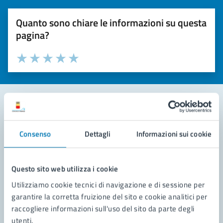
Quanto sono chiare le informazioni su questa
pagina?
Valuta la chiarezza delle informazioni (da 1 a 5 stelle)
Seleziona il numero di stelle per valutare la chiarezza delle i
Valuta 1 stelle su 5
Valuta 2 stelle su 5
Valuta 3 stelle su 5
Valuta 4 stelle su 5
Valuta 5 stelle su 5
Contatta il comune
Consenso
Dettagli
Informazioni sui cookie
Leggi le domande frequenti
Richiedi assistenza
Questo sito web utilizza i cookie
Utilizziamo cookie tecnici di navigazione e di sessione per
Prenota appuntamento
garantire la corretta fruizione del sito e cookie analitici per
raccogliere informazioni sull'uso del sito da parte degli
Problemi in città
utenti.