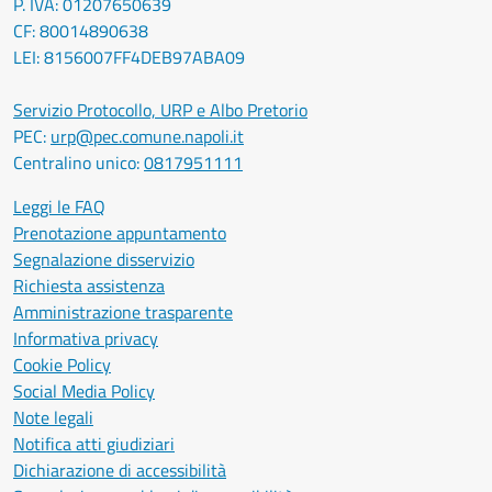
P. IVA: 01207650639
CF: 80014890638
LEI: 8156007FF4DEB97ABA09
Servizio Protocollo, URP e Albo Pretorio
PEC:
urp@pec.comune.napoli.it
Centralino unico:
0817951111
Leggi le FAQ
Prenotazione appuntamento
Segnalazione disservizio
Richiesta assistenza
Amministrazione trasparente
Informativa privacy
Cookie Policy
Social Media Policy
Note legali
Notifica atti giudiziari
Dichiarazione di accessibilità