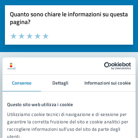
Quanto sono chiare le informazioni su questa
pagina?
Valuta la chiarezza delle informazioni (da 1 a 5 stelle)
Seleziona il numero di stelle per valutare la chiarezza delle i
Valuta 1 stelle su 5
Valuta 2 stelle su 5
Valuta 3 stelle su 5
Valuta 4 stelle su 5
Valuta 5 stelle su 5
Contatta il comune
Consenso
Dettagli
Informazioni sui cookie
Leggi le domande frequenti
Richiedi assistenza
Questo sito web utilizza i cookie
Utilizziamo cookie tecnici di navigazione e di sessione per
Prenota appuntamento
garantire la corretta fruizione del sito e cookie analitici per
raccogliere informazioni sull'uso del sito da parte degli
Problemi in città
utenti.