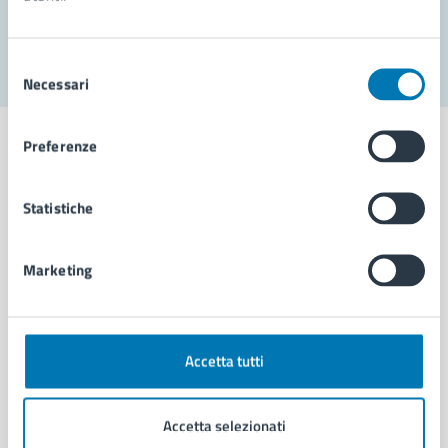
Segnala disservizio
Selezione
Necessari
del
consenso
Preferenze
Statistiche
Comune di Napoli
Marketing
AMMINISTRAZIONE
Aree amministrative
Organi di governo
Municipalità
Accetta tutti
Uffici
Enti e fondazioni
Accetta selezionati
Politici