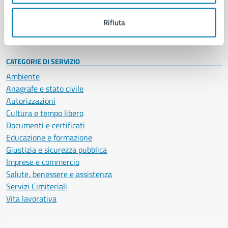
Personale amministrativo
Documenti e dati
Rifiuta
Intranet, posta aziendale e protocollo
CATEGORIE DI SERVIZIO
Ambiente
Anagrafe e stato civile
Autorizzazioni
Cultura e tempo libero
Documenti e certificati
Educazione e formazione
Giustizia e sicurezza pubblica
Imprese e commercio
Salute, benessere e assistenza
Servizi Cimiteriali
Vita lavorativa