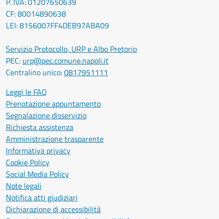
P. IVA: 01207650639
CF: 80014890638
LEI: 8156007FF4DEB97ABA09
Servizio Protocollo, URP e Albo Pretorio
PEC:
urp@pec.comune.napoli.it
Centralino unico:
0817951111
Leggi le FAQ
Prenotazione appuntamento
Segnalazione disservizio
Richiesta assistenza
Amministrazione trasparente
Informativa privacy
Cookie Policy
Social Media Policy
Note legali
Notifica atti giudiziari
Dichiarazione di accessibilità