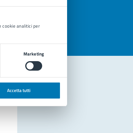
azioni
 cookie analitici per
Marketing
Accetta tutti