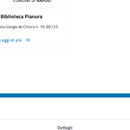
Biblioteca Pianura
Via Giorgio de Chirico n. 19, 80133
Leggi di più
to sono chiare le informazioni su questa
Dettagli