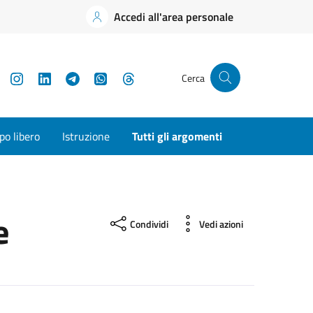
Accedi all'area personale
YouTube
Instagram
LinkedIn
Telegram
WhatsApp
Threads
Cerca
o libero
Istruzione
Tutti gli argomenti
e
Condividi
Vedi azioni