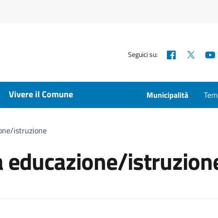
Facebook
X
Seguici su:
Vivere il Comune
Municipalità
Temp
ione/istruzione
ia educazione/istruzion