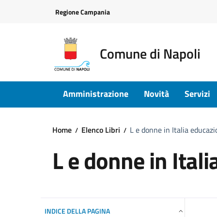
Vai ai contenuti
Vai al footer
Regione Campania
Comune di Napoli
Amministrazione
Novità
Servizi
Home
Elenco Libri
L e donne in Italia educaz
L e donne in Ital
INDICE DELLA PAGINA