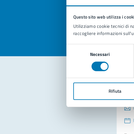
pagi
Questo sito web utilizza i cook
Valuta la
Selezi
Utilizziamo cookie tecnici di n
Valuta 
Val
raccogliere informazioni sull'u
Selezione
Necessari
del
consenso
Con
Rifiuta