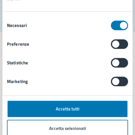
Segnala disservizio
Selezione
Necessari
del
consenso
Preferenze
Statistiche
Comune di Napoli
Marketing
AMMINISTRAZIONE
Aree amministrative
Organi di governo
Municipalità
Accetta tutti
Uffici
Enti e fondazioni
Accetta selezionati
Politici