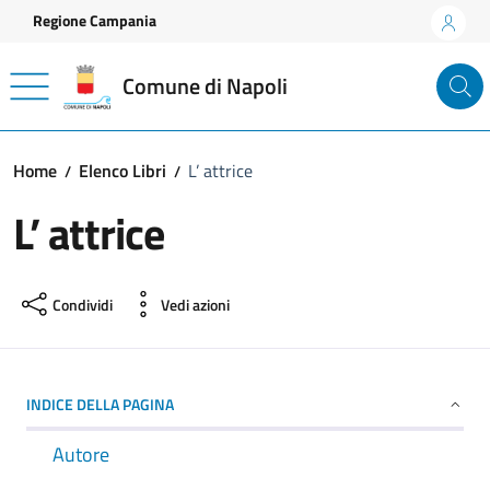
Vai ai contenuti
Vai al footer
Regione Campania
Comune di Napoli
Home
Elenco Libri
L’ attrice
L’ attrice
Condividi
Vedi azioni
INDICE DELLA PAGINA
Autore