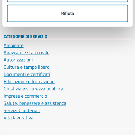
Personale amministrativo
Documenti e dati
Rifiuta
Intranet, posta aziendale e protocollo
CATEGORIE DI SERVIZIO
Ambiente
Anagrafe e stato civile
Autorizzazioni
Cultura e tempo libero
Documenti e certificati
Educazione e formazione
Giustizia e sicurezza pubblica
Imprese e commercio
Salute, benessere e assistenza
Servizi Cimiteriali
Vita lavorativa