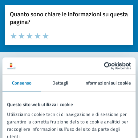
Quanto sono chiare le informazioni su questa
pagina?
Valuta la chiarezza delle informazioni (da 1 a 5 stelle)
Seleziona il numero di stelle per valutare la chiarezza delle i
Valuta 1 stelle su 5
Valuta 2 stelle su 5
Valuta 3 stelle su 5
Valuta 4 stelle su 5
Valuta 5 stelle su 5
Contatta il comune
Consenso
Dettagli
Informazioni sui cookie
Leggi le domande frequenti
Richiedi assistenza
Questo sito web utilizza i cookie
Utilizziamo cookie tecnici di navigazione e di sessione per
Prenota appuntamento
garantire la corretta fruizione del sito e cookie analitici per
raccogliere informazioni sull'uso del sito da parte degli
Problemi in città
utenti.