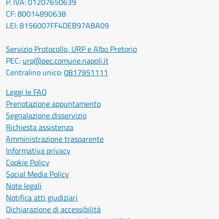
P. IVA: 01207650639
CF: 80014890638
LEI: 8156007FF4DEB97ABA09
Servizio Protocollo, URP e Albo Pretorio
PEC:
urp@pec.comune.napoli.it
Centralino unico:
0817951111
Leggi le FAQ
Prenotazione appuntamento
Segnalazione disservizio
Richiesta assistenza
Amministrazione trasparente
Informativa privacy
Cookie Policy
Social Media Policy
Note legali
Notifica atti giudiziari
Dichiarazione di accessibilità