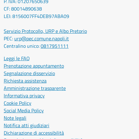
P. IVA: 01207650639
CF: 80014890638
LEI: 8156007FF4DEB97ABA09
Servizio Protocollo, URP e Albo Pretorio
PEC:
urp@pec.comune.napoli.it
Centralino unico:
0817951111
Leggi le FAQ
Prenotazione appuntamento
Segnalazione disservizio
Richiesta assistenza
Amministrazione trasparente
Informativa privacy
Cookie Policy
Social Media Policy
Note legali
Notifica atti giudiziari
Dichiarazione di accessibilità