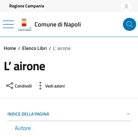
Vai ai contenuti
Vai al footer
Regione Campania
Comune di Napoli
Home
Elenco Libri
L’ airone
L’ airone
Condividi
Vedi azioni
INDICE DELLA PAGINA
Autore