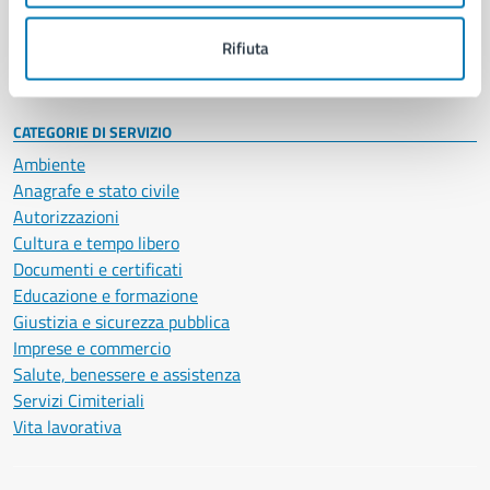
Personale amministrativo
Documenti e dati
Rifiuta
Intranet, posta aziendale e protocollo
CATEGORIE DI SERVIZIO
Ambiente
Anagrafe e stato civile
Autorizzazioni
Cultura e tempo libero
Documenti e certificati
Educazione e formazione
Giustizia e sicurezza pubblica
Imprese e commercio
Salute, benessere e assistenza
Servizi Cimiteriali
Vita lavorativa