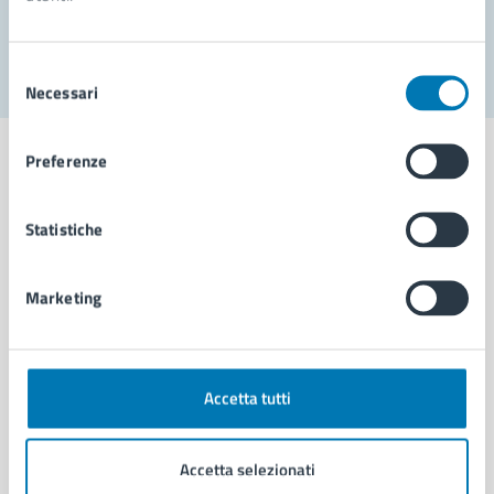
Segnala disservizio
Selezione
Necessari
del
consenso
Preferenze
Statistiche
Comune di Napoli
Marketing
AMMINISTRAZIONE
Aree amministrative
Organi di governo
Municipalità
Accetta tutti
Uffici
Enti e fondazioni
Accetta selezionati
Politici