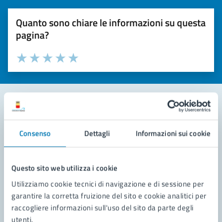
Quanto sono chiare le informazioni su questa
pagina?
Valuta la chiarezza delle informazioni (da 1 a 5 stelle)
Seleziona il numero di stelle per valutare la chiarezza delle i
Valuta 1 stelle su 5
Valuta 2 stelle su 5
Valuta 3 stelle su 5
Valuta 4 stelle su 5
Valuta 5 stelle su 5
Contatta il comune
Consenso
Dettagli
Informazioni sui cookie
Leggi le domande frequenti
Richiedi assistenza
Questo sito web utilizza i cookie
Utilizziamo cookie tecnici di navigazione e di sessione per
Prenota appuntamento
garantire la corretta fruizione del sito e cookie analitici per
raccogliere informazioni sull'uso del sito da parte degli
Problemi in città
utenti.