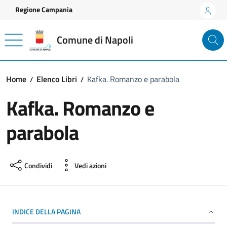
Vai ai contenuti
Vai al footer
Regione Campania
Comune di Napoli
Home
Elenco Libri
Kafka. Romanzo e parabola
Kafka. Romanzo e
parabola
Condividi
Vedi azioni
INDICE DELLA PAGINA