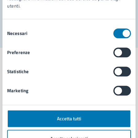
utenti.
Problemi in città
Segnala disservizio
Selezione
Necessari
del
consenso
Preferenze
Statistiche
Comune di Napoli
Marketing
AMMINISTRAZIONE
Aree amministrative
Organi di governo
Accetta tutti
Municipalità
Uffici