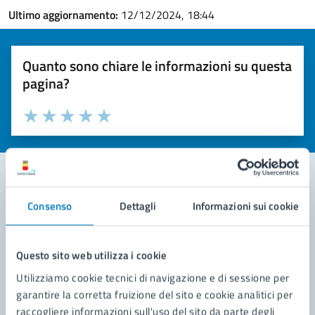
Ultimo aggiornamento:
12/12/2024, 18:44
Quanto sono chiare le informazioni su questa
pagina?
Valuta la chiarezza delle informazioni (da 1 a 5 stelle)
Seleziona il numero di stelle per valutare la chiarezza delle i
Valuta 1 stelle su 5
Valuta 2 stelle su 5
Valuta 3 stelle su 5
Valuta 4 stelle su 5
Valuta 5 stelle su 5
Consenso
Dettagli
Informazioni sui cookie
Contatta il comune
Leggi le domande frequenti
Questo sito web utilizza i cookie
Richiedi assistenza
Utilizziamo cookie tecnici di navigazione e di sessione per
garantire la corretta fruizione del sito e cookie analitici per
Prenota appuntamento
raccogliere informazioni sull'uso del sito da parte degli