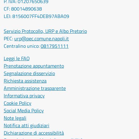
P. IVA: 01207650639
CF: 80014890638
LEI: 8156007FF4DEB97ABA09
Servizio Protocollo, URP e Albo Pretorio
PEC:
urp@pec.comune.napoli.it
Centralino unico:
0817951111
Leggi le FAQ
Prenotazione appuntamento
Segnalazione disservizio
Richiesta assistenza
Amministrazione trasparente
Informativa privacy
Cookie Policy
Social Media Policy
Note legali
Notifica atti giudiziari
Dichiarazione di accessibilità