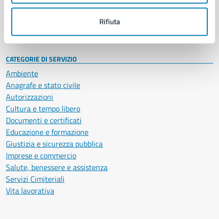
Personale amministrativo
Documenti e dati
Rifiuta
Intranet, posta aziendale e protocollo
CATEGORIE DI SERVIZIO
Ambiente
Anagrafe e stato civile
Autorizzazioni
Cultura e tempo libero
Documenti e certificati
Educazione e formazione
Giustizia e sicurezza pubblica
Imprese e commercio
Salute, benessere e assistenza
Servizi Cimiteriali
Vita lavorativa