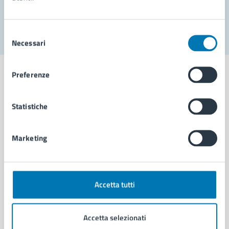
Segnala disservizio
Selezione
Necessari
del
consenso
Preferenze
Statistiche
Comune di Napoli
Marketing
AMMINISTRAZIONE
Aree amministrative
Organi di governo
Municipalità
Accetta tutti
Uffici
Enti e fondazioni
Accetta selezionati
Politici