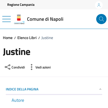
Vai ai contenuti
Vai al footer
Regione Campania
Comune di Napoli
Home
Elenco Libri
Justine
Justine
Condividi
Vedi azioni
INDICE DELLA PAGINA
Autore