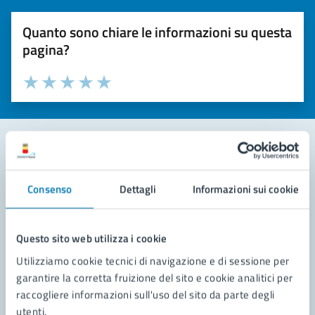
Quanto sono chiare le informazioni su questa
pagina?
Valuta la chiarezza delle informazioni (da 1 a 5 stelle)
Seleziona il numero di stelle per valutare la chiarezza delle i
Valuta 1 stelle su 5
Valuta 2 stelle su 5
Valuta 3 stelle su 5
Valuta 4 stelle su 5
Valuta 5 stelle su 5
Contatta il comune
Consenso
Dettagli
Informazioni sui cookie
Leggi le domande frequenti
Richiedi assistenza
Questo sito web utilizza i cookie
Utilizziamo cookie tecnici di navigazione e di sessione per
Prenota appuntamento
garantire la corretta fruizione del sito e cookie analitici per
raccogliere informazioni sull'uso del sito da parte degli
Problemi in città
utenti.