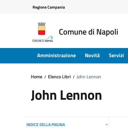
Vai ai contenuti
Vai al footer
Regione Campania
Comune di Napoli
Amministrazione
Novità
Servizi
Home
Elenco Libri
John Lennon
John Lennon
INDICE DELLA PAGINA