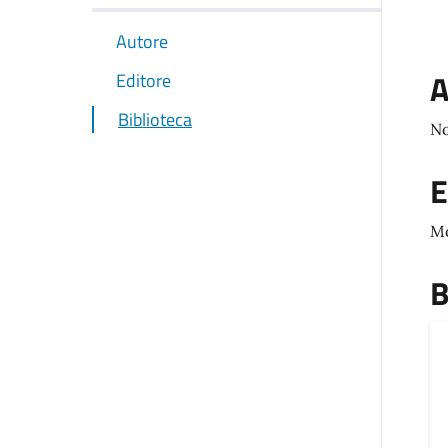
Autore
A
Editore
Biblioteca
No
E
M
B