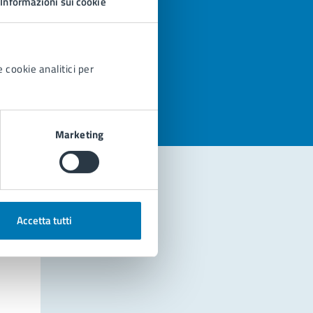
Informazioni sui cookie
azioni
 cookie analitici per
Marketing
Accetta tutti