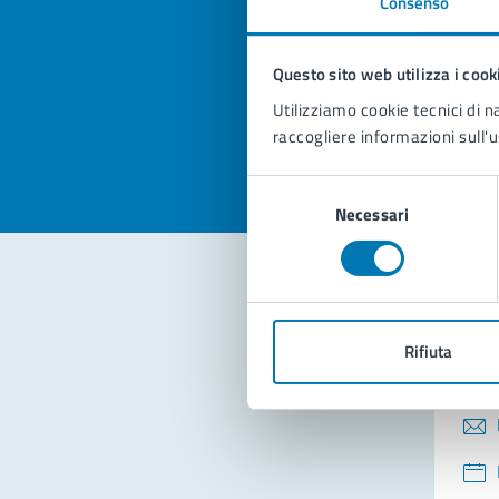
Consenso
Quan
pagi
Questo sito web utilizza i cook
Valuta la
Selezi
Utilizziamo cookie tecnici di n
Valuta 
Val
raccogliere informazioni sull'u
Selezione
Necessari
del
consenso
Con
Rifiuta