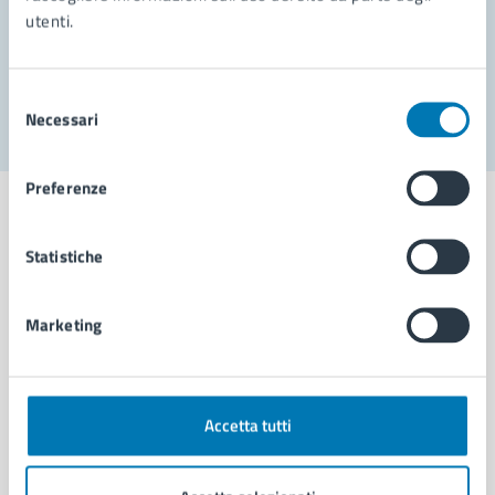
utenti.
Problemi in città
Segnala disservizio
Selezione
Necessari
del
consenso
Preferenze
Statistiche
Comune di Napoli
Marketing
AMMINISTRAZIONE
Aree amministrative
Organi di governo
Accetta tutti
Municipalità
Uffici