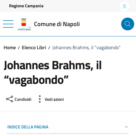
Vai ai contenuti
Vai al footer
Regione Campania
Comune di Napoli
Home
Elenco Libri
Johannes Brahms, il “vagabondo”
Johannes Brahms, il
“vagabondo”
Condividi
Vedi azioni
INDICE DELLA PAGINA