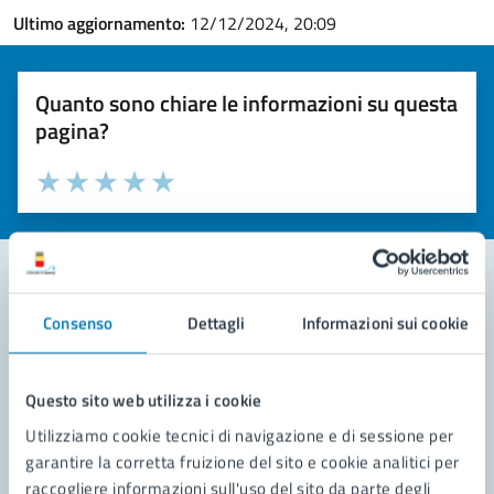
Ultimo aggiornamento:
12/12/2024, 20:09
Quanto sono chiare le informazioni su questa
pagina?
Valuta la chiarezza delle informazioni (da 1 a 5 stelle)
Seleziona il numero di stelle per valutare la chiarezza delle i
Valuta 1 stelle su 5
Valuta 2 stelle su 5
Valuta 3 stelle su 5
Valuta 4 stelle su 5
Valuta 5 stelle su 5
Consenso
Dettagli
Informazioni sui cookie
Contatta il comune
Leggi le domande frequenti
Questo sito web utilizza i cookie
Richiedi assistenza
Utilizziamo cookie tecnici di navigazione e di sessione per
garantire la corretta fruizione del sito e cookie analitici per
Prenota appuntamento
raccogliere informazioni sull'uso del sito da parte degli