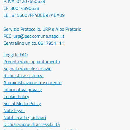
P. IVA: 01207650639
CF: 80014890638
LEI: 8156007FF4DEB97ABA09
Servizio Protocollo, URP e Albo Pretorio
PEC:
urp@pec.comune.napoli.it
Centralino unico:
0817951111
Leggi le FAQ
Prenotazione appuntamento
Segnalazione disservizio
Richiesta assistenza
Amministrazione trasparente
Informativa privacy
Cookie Policy
Social Media Policy
Note legali
Notifica atti giudiziari
Dichiarazione di accessibilità