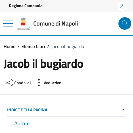
Vai ai contenuti
Vai al footer
Regione Campania
Comune di Napoli
Home
Elenco Libri
Jacob il bugiardo
Jacob il bugiardo
Condividi
Vedi azioni
INDICE DELLA PAGINA
Autore