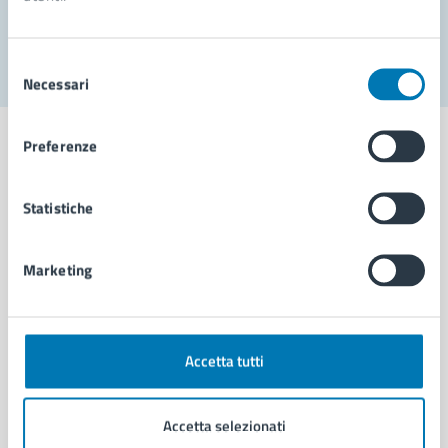
Segnala disservizio
Selezione
Necessari
del
consenso
Preferenze
Statistiche
Comune di Napoli
Marketing
AMMINISTRAZIONE
Aree amministrative
Organi di governo
Municipalità
Accetta tutti
Uffici
Enti e fondazioni
Accetta selezionati
Politici