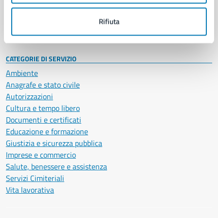
Personale amministrativo
Documenti e dati
Rifiuta
Intranet, posta aziendale e protocollo
CATEGORIE DI SERVIZIO
Ambiente
Anagrafe e stato civile
Autorizzazioni
Cultura e tempo libero
Documenti e certificati
Educazione e formazione
Giustizia e sicurezza pubblica
Imprese e commercio
Salute, benessere e assistenza
Servizi Cimiteriali
Vita lavorativa