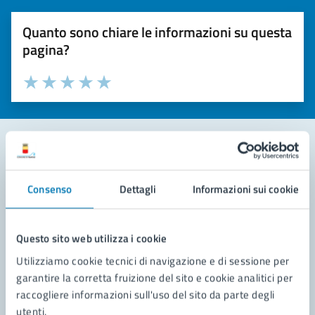
Quanto sono chiare le informazioni su questa
pagina?
Valuta la chiarezza delle informazioni (da 1 a 5 stelle)
Seleziona il numero di stelle per valutare la chiarezza delle i
Valuta 1 stelle su 5
Valuta 2 stelle su 5
Valuta 3 stelle su 5
Valuta 4 stelle su 5
Valuta 5 stelle su 5
Contatta il comune
Consenso
Dettagli
Informazioni sui cookie
Leggi le domande frequenti
Richiedi assistenza
Questo sito web utilizza i cookie
Utilizziamo cookie tecnici di navigazione e di sessione per
Prenota appuntamento
garantire la corretta fruizione del sito e cookie analitici per
raccogliere informazioni sull'uso del sito da parte degli
Problemi in città
utenti.