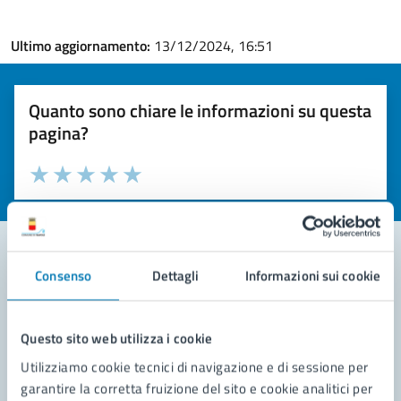
Ultimo aggiornamento:
13/12/2024, 16:51
Quanto sono chiare le informazioni su questa
pagina?
Valuta la chiarezza delle informazioni (da 1 a 5 stelle)
Seleziona il numero di stelle per valutare la chiarezza delle i
Valuta 1 stelle su 5
Valuta 2 stelle su 5
Valuta 3 stelle su 5
Valuta 4 stelle su 5
Valuta 5 stelle su 5
Consenso
Dettagli
Informazioni sui cookie
Contatta il comune
Leggi le domande frequenti
Questo sito web utilizza i cookie
Utilizziamo cookie tecnici di navigazione e di sessione per
Richiedi assistenza
garantire la corretta fruizione del sito e cookie analitici per