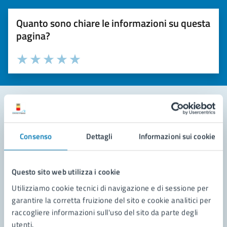
Quanto sono chiare le informazioni su questa
pagina?
Valuta la chiarezza delle informazioni (da 1 a 5 stelle)
Seleziona il numero di stelle per valutare la chiarezza delle i
Valuta 1 stelle su 5
Valuta 2 stelle su 5
Valuta 3 stelle su 5
Valuta 4 stelle su 5
Valuta 5 stelle su 5
Contatta il comune
Consenso
Dettagli
Informazioni sui cookie
Leggi le domande frequenti
Richiedi assistenza
Questo sito web utilizza i cookie
Utilizziamo cookie tecnici di navigazione e di sessione per
Prenota appuntamento
garantire la corretta fruizione del sito e cookie analitici per
raccogliere informazioni sull'uso del sito da parte degli
Problemi in città
utenti.