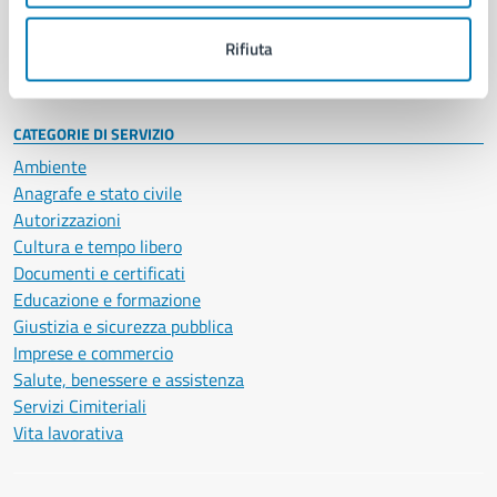
Personale amministrativo
Documenti e dati
Rifiuta
Intranet, posta aziendale e protocollo
CATEGORIE DI SERVIZIO
Ambiente
Anagrafe e stato civile
Autorizzazioni
Cultura e tempo libero
Documenti e certificati
Educazione e formazione
Giustizia e sicurezza pubblica
Imprese e commercio
Salute, benessere e assistenza
Servizi Cimiteriali
Vita lavorativa