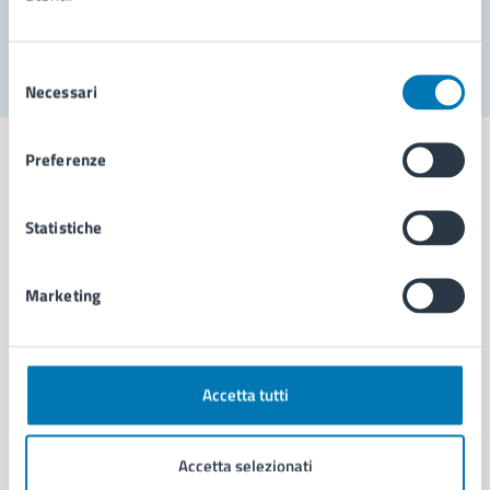
Segnala disservizio
Selezione
Necessari
del
consenso
Preferenze
Statistiche
Comune di Napoli
Marketing
AMMINISTRAZIONE
Aree amministrative
Organi di governo
Municipalità
Accetta tutti
Uffici
Enti e fondazioni
Accetta selezionati
Politici