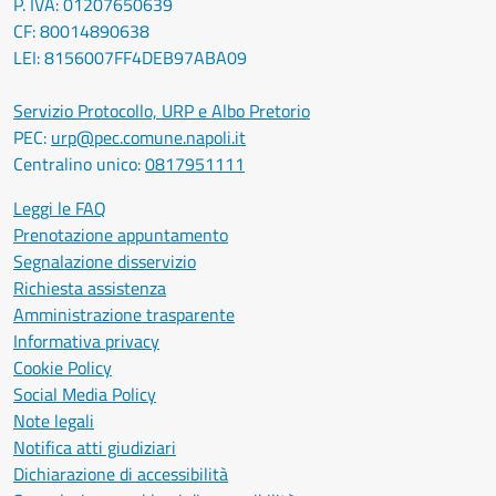
P. IVA: 01207650639
CF: 80014890638
LEI: 8156007FF4DEB97ABA09
Servizio Protocollo, URP e Albo Pretorio
PEC:
urp@pec.comune.napoli.it
Centralino unico:
0817951111
Leggi le FAQ
Prenotazione appuntamento
Segnalazione disservizio
Richiesta assistenza
Amministrazione trasparente
Informativa privacy
Cookie Policy
Social Media Policy
Note legali
Notifica atti giudiziari
Dichiarazione di accessibilità