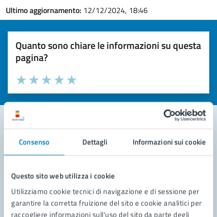
Ultimo aggiornamento:
12/12/2024, 18:46
Quanto sono chiare le informazioni su questa
pagina?
Valuta la chiarezza delle informazioni (da 1 a 5 stelle)
Seleziona il numero di stelle per valutare la chiarezza delle i
Valuta 1 stelle su 5
Valuta 2 stelle su 5
Valuta 3 stelle su 5
Valuta 4 stelle su 5
Valuta 5 stelle su 5
Consenso
Dettagli
Informazioni sui cookie
Contatta il comune
Leggi le domande frequenti
Questo sito web utilizza i cookie
Richiedi assistenza
Utilizziamo cookie tecnici di navigazione e di sessione per
garantire la corretta fruizione del sito e cookie analitici per
Prenota appuntamento
raccogliere informazioni sull'uso del sito da parte degli