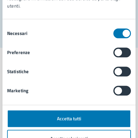
utenti.
Problemi in città
Segnala disservizio
Selezione
Necessari
del
consenso
Preferenze
Statistiche
Comune di Napoli
Marketing
AMMINISTRAZIONE
Aree amministrative
Organi di governo
Accetta tutti
Municipalità
Uffici