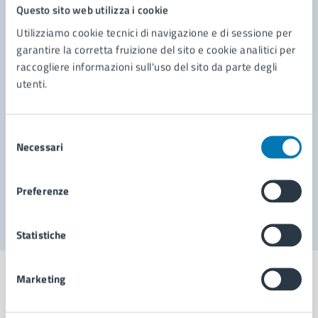
Questo sito web utilizza i cookie
Utilizziamo cookie tecnici di navigazione e di sessione per
Contatta il comune
garantire la corretta fruizione del sito e cookie analitici per
Leggi le domande frequenti
raccogliere informazioni sull'uso del sito da parte degli
utenti.
Richiedi assistenza
Prenota appuntamento
Selezione
Necessari
del
Problemi in città
consenso
Segnala disservizio
Preferenze
Statistiche
Marketing