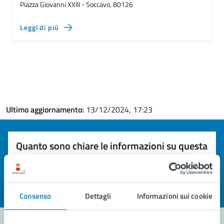
Piazza Giovanni XXIII - Soccavo, 80126
Leggi di più
Ultimo aggiornamento:
13/12/2024, 17:23
Quanto sono chiare le informazioni su questa
pagina?
Valuta la chiarezza delle informazioni (da 1 a 5 stelle)
Seleziona il numero di stelle per valutare la chiarezza delle i
Valuta 1 stelle su 5
Valuta 2 stelle su 5
Valuta 3 stelle su 5
Valuta 4 stelle su 5
Valuta 5 stelle su 5
Consenso
Dettagli
Informazioni sui cookie