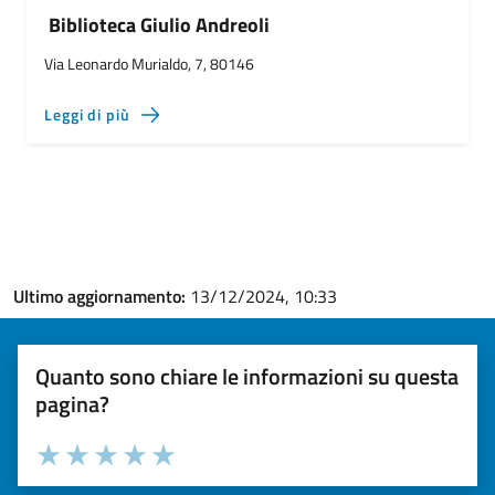
Biblioteca Giulio Andreoli
Via Leonardo Murialdo, 7, 80146
Leggi di più
Ultimo aggiornamento:
13/12/2024, 10:33
Quanto sono chiare le informazioni su questa
pagina?
Valuta la chiarezza delle informazioni (da 1 a 5 stelle)
Seleziona il numero di stelle per valutare la chiarezza delle i
Valuta 1 stelle su 5
Valuta 2 stelle su 5
Valuta 3 stelle su 5
Valuta 4 stelle su 5
Valuta 5 stelle su 5