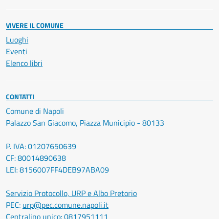
VIVERE IL COMUNE
Luoghi
Eventi
Elenco libri
CONTATTI
Comune di Napoli
Palazzo San Giacomo, Piazza Municipio - 80133
P. IVA: 01207650639
CF: 80014890638
LEI: 8156007FF4DEB97ABA09
Servizio Protocollo, URP e Albo Pretorio
PEC:
urp@pec.comune.napoli.it
Centralino unico:
0817951111