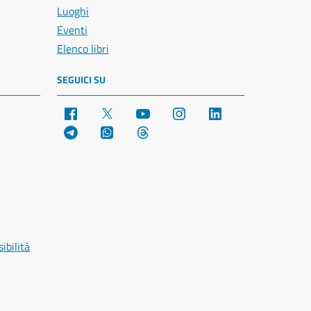
Luoghi
Eventi
Elenco libri
SEGUICI SU
Facebook
X
YouTube
Instagram
LinkedIn
Telegram
WhatsApp
Threads
ibilità