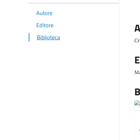
Autore
A
Editore
Biblioteca
Cr
E
Ma
B