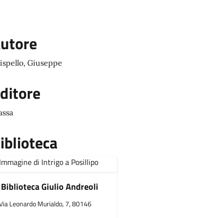
utore
ispello, Giuseppe
ditore
ssa
iblioteca
Biblioteca Giulio Andreoli
Via Leonardo Murialdo, 7, 80146