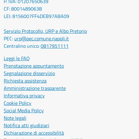
P. IVA: 01207650639
CF: 80014890638
LEI: 8156007FF4DEB97ABA09
Servizio Protocollo, URP e Albo Pretorio
PEC:
urp@pec.comune.napoli.it
Centralino unico:
0817951111
Leggi le FAQ
Prenotazione appuntamento
Segnalazione disservizio
Richiesta assistenza
Amministrazione trasparente
Informativa privacy
Cookie Policy
Social Media Policy
Note legali
Notifica atti giudiziari
Dichiarazione di accessibilità