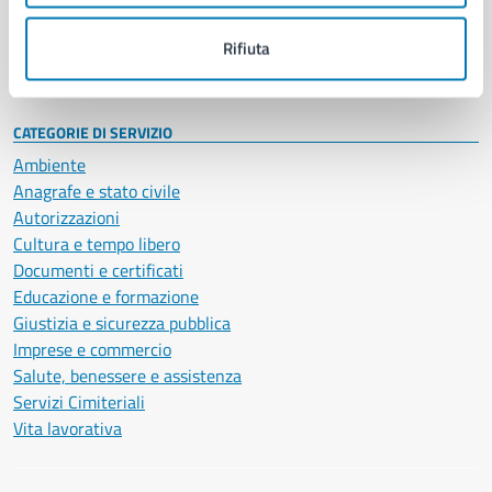
Personale amministrativo
Documenti e dati
Rifiuta
Intranet, posta aziendale e protocollo
CATEGORIE DI SERVIZIO
Ambiente
Anagrafe e stato civile
Autorizzazioni
Cultura e tempo libero
Documenti e certificati
Educazione e formazione
Giustizia e sicurezza pubblica
Imprese e commercio
Salute, benessere e assistenza
Servizi Cimiteriali
Vita lavorativa