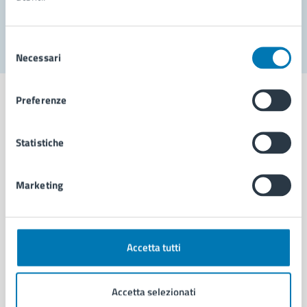
Segnala disservizio
Selezione
Necessari
del
consenso
Preferenze
Statistiche
Comune di Napoli
Marketing
AMMINISTRAZIONE
Aree amministrative
Organi di governo
Municipalità
Accetta tutti
Uffici
Enti e fondazioni
Accetta selezionati
Politici