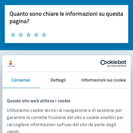
Quanto sono chiare le informazioni su questa
pagina?
Valuta la chiarezza delle informazioni (da 1 a 5 stelle)
Seleziona il numero di stelle per valutare la chiarezza delle i
Valuta 1 stelle su 5
Valuta 2 stelle su 5
Valuta 3 stelle su 5
Valuta 4 stelle su 5
Valuta 5 stelle su 5
Contatta il comune
Consenso
Dettagli
Informazioni sui cookie
Leggi le domande frequenti
Richiedi assistenza
Questo sito web utilizza i cookie
Utilizziamo cookie tecnici di navigazione e di sessione per
Prenota appuntamento
garantire la corretta fruizione del sito e cookie analitici per
raccogliere informazioni sull'uso del sito da parte degli
Problemi in città
utenti.