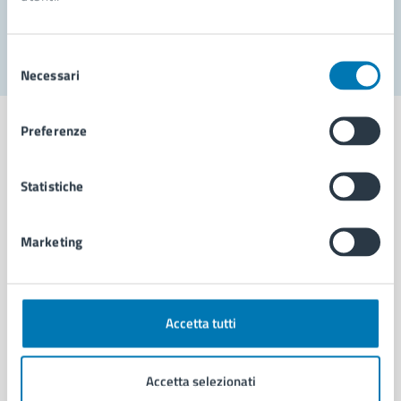
Segnala disservizio
Selezione
Necessari
del
consenso
Preferenze
Statistiche
Comune di Napoli
Marketing
AMMINISTRAZIONE
Aree amministrative
Organi di governo
Municipalità
Accetta tutti
Uffici
Enti e fondazioni
Accetta selezionati
Politici