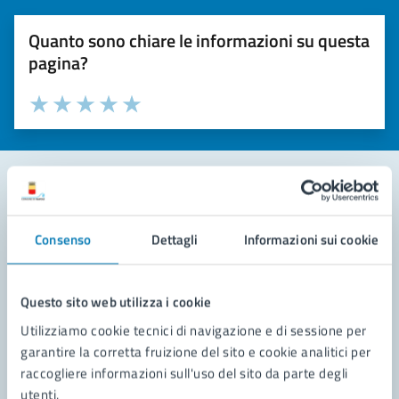
Quanto sono chiare le informazioni su questa
pagina?
Valuta la chiarezza delle informazioni (da 1 a 5 stelle)
Seleziona il numero di stelle per valutare la chiarezza delle i
Valuta 1 stelle su 5
Valuta 2 stelle su 5
Valuta 3 stelle su 5
Valuta 4 stelle su 5
Valuta 5 stelle su 5
Contatta il comune
Consenso
Dettagli
Informazioni sui cookie
Leggi le domande frequenti
Richiedi assistenza
Questo sito web utilizza i cookie
Utilizziamo cookie tecnici di navigazione e di sessione per
Prenota appuntamento
garantire la corretta fruizione del sito e cookie analitici per
raccogliere informazioni sull'uso del sito da parte degli
Problemi in città
utenti.