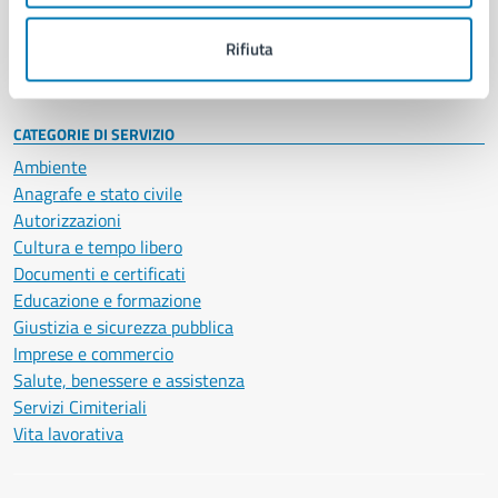
Personale amministrativo
Documenti e dati
Rifiuta
Intranet, posta aziendale e protocollo
CATEGORIE DI SERVIZIO
Ambiente
Anagrafe e stato civile
Autorizzazioni
Cultura e tempo libero
Documenti e certificati
Educazione e formazione
Giustizia e sicurezza pubblica
Imprese e commercio
Salute, benessere e assistenza
Servizi Cimiteriali
Vita lavorativa