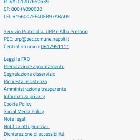
P. IVA: 01207650639
CF: 80014890638
LEI: 8156007FF4DEB97ABA09
Servizio Protocollo, URP e Albo Pretorio
PEC:
urp@pec.comune.napoli.it
Centralino unico:
0817951111
Leggi le FAQ
Prenotazione appuntamento
Segnalazione disservizio
Richiesta assistenza
Amministrazione trasparente
Informativa privacy
Cookie Policy
Social Media Policy
Note legali
Notifica atti giudiziari
Dichiarazione di accessibilità